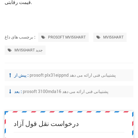
قیمت رقابتی.
برچسب های داغ :
PROSOFT MVI56HART
MVI56HART
MVI56HART جدید
prosoft plx31eippnd پشتیبانی فنی ارائه می دهد
پیش از :
prosoft 3100mda16 پشتیبانی فنی ارائه می دهد
بعد :
درخواست نقل قول آزاد