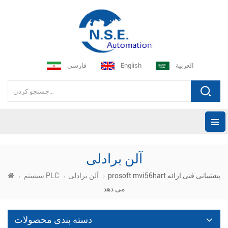
العربية
English
فارسی
آلن برادلی
prosoft mvi56hart پشتیبانی فنی ارائه
آلن برادلی
سیستم PLC
می دهد
دسته بندی محصولات