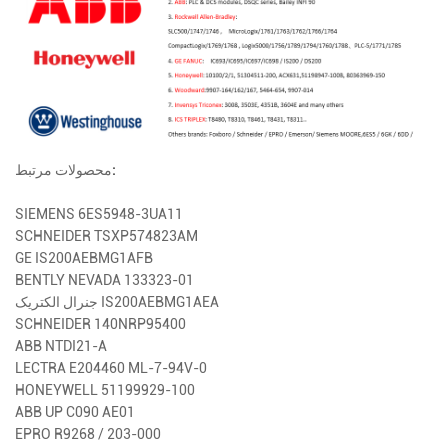
محصولات مرتبط:
SIEMENS 6ES5948-3UA11
SCHNEIDER TSXP574823AM
GE IS200AEBMG1AFB
BENTLY NEVADA 133323-01
جنرال الکتریک IS200AEBMG1AEA
SCHNEIDER 140NRP95400
ABB NTDI21-A
LECTRA E204460 ML-7-94V-0
HONEYWELL 51199929-100
ABB UP C090 AE01
EPRO R9268 / 203-000