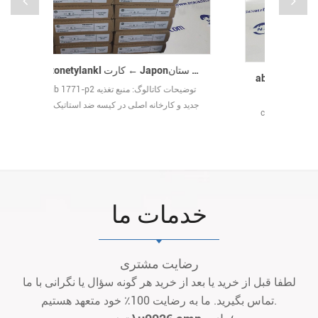
Stonetylankl کارت ← Japonستان ← Stone City Potlangoolism کارت کارت کارت کارت کارت (کارت کارت کارت کارت
ab 1785-l80c15 controlnet 1.5 پردازنده
ab 1785-l80c15 توضیحات کاتالوگ:
جدید و کارخانه
controllnet 1.5 processor جدید و کارخانه
جعبه داخلی فرد مهر و موم شده است.
اصلی در کیسه ضد استاتیک با جعبه داخلی
فرد مهر و موم شده است.
خدمات ما
رضایت مشتری
لطفا قبل از خرید یا بعد از خرید هر گونه سؤال یا نگرانی با ما
تماس بگیرید. ما به رضایت 100٪ خود متعهد هستیم.