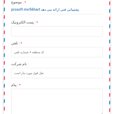
*
موضوع :
prosoft mvi56hart پشتیبانی فنی ارائه می دهد
*
پست الکترونیک :
*
تلفن :
نام شرکت :
*
پیام :