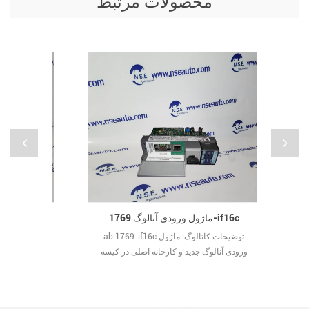
محصولات مرتبط
ماژول ورودی آنالوگ 1769-if16c
ab 1785-l80c15 controlnet 1.5 پردازنده
اتالوگ: کنترل
ab 1769-if16c توضیحات کاتالوگ: ماژول
کننده نقطه 28 micrologix 1500 جدید و
ورودی آنالوگ جدید و کارخانه اصلی در کیسه
 جعبه
ضد استاتیک با جعبه داخلی فرد مهر و موم
اصلی 
شده است.