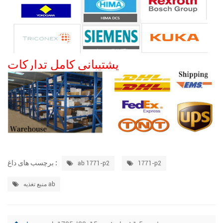
پشتیبانی کامل تدارکات
برچسب های داغ :
ab 1771-p2
1771-p2
منبع تغذیه ab