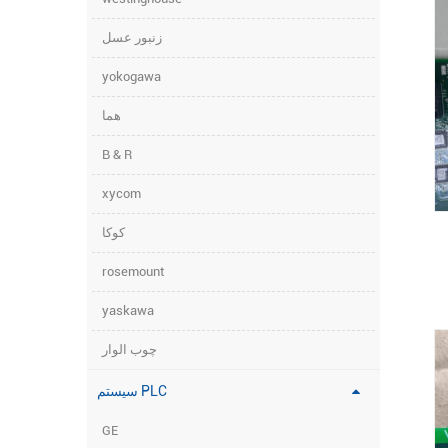
زنبور عسل
yokogawa
هما
B & R
xycom
کوکا
rosemount
yaskawa
چوب الوار
سیستم PLC
GE