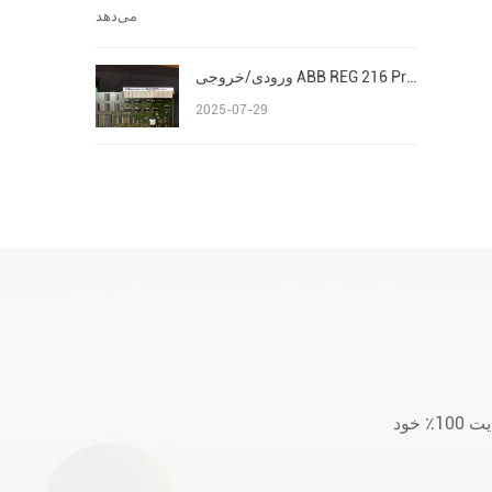
ورودی/خروجی ABB REG 216 Procontrol P13 Advant/AC 800M S800
2025-07-29
لطفا قبل از خرید یا بعد از خرید هر گونه سؤال یا نگرانی با ما تماس بگیرید. ما به رضایت 100٪ خود