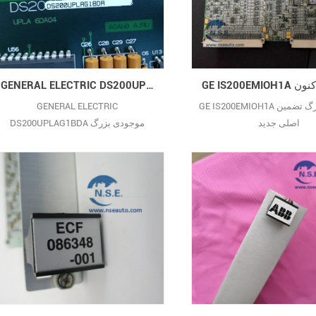
محرک‌های میدانی، اجرای منطق کنترل از
پیش تنظیم شده و هماهنگی با
کنترل‌کننده29
GENERAL ELECTRIC DS200UPLAG1BDA تازه وارد با 12 ماه گارانتی GE DS200UPLAG1BDA
GE IS200EMIOH1A موجودی بزرگ تضمین
GENERAL ELECTRIC
اصلی جدید
DS200UPLAG1BDA موجودی بزرگ
تضمین اصلی جدید