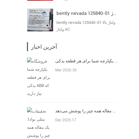
bently nevada 125840-01 ولتاژ بالا ولتاژ AC
bently nevada 125840-01 ولتاژ بالا
ولتاژ AC
آخرین اخبار
فروشگاه یکپارچه شما برای هر قطعه یدکی ABB که نیاز دارید
Mar 2026 30
تحقیقات بنتلی نوادا: یک مقاله همه چیز را پوشش می‌دهد
Dec 2025 17