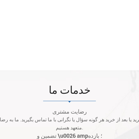
خدمات ما
رضایت مشتری
متعهد هستیم.
تضمین و \u0026 amp؛ بازده