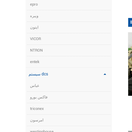
epro
ویبره
ایتون
VICOR
NTRON
entek
سیستم dcs
عباس
فاکس بورو
triconex
امرسون
westinghouse