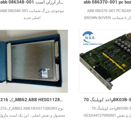
abb 086348-001 ارتقاء فروش اکنون در انبار ارزان است
ABB 086370-001 PC BOA
ABB 086348-001 موجودی بزرگ ضمانت
BROWN BOVERI جدید در انبار با ضمانت
اصلی جدید
یک ساله کاملاً جدید
رک 216MB62 ABB HESG112803R2
واحد کوپلینگ 70BK03B-E ABB
رک 216MB62 ABB HESG112803R2 نوع
HESG447270R0001 نوع محصول و نقش
محصول و نقش اصلی : این یک است ماژول
 یک است ماژول ورودی/خروجی
رابط ارتباطی طراحی شده برای
دیجیتال سیستم Advant OCS شرکت ABB،
سیستم‌های کنترل صنعتی ABB، که به