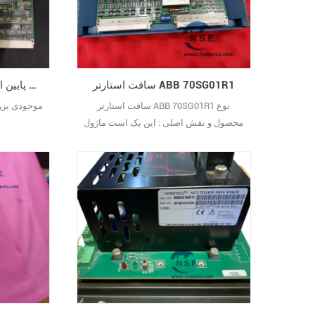
پردازش بازخورد از حسگرها/محرک‌ها و
انتقال دستورات کنترلی است که تعامل
سیگنال قابل اعتم29
سافت استارتر ABB 70SG01R1
GE IS200EMIOH1A قیمت سنگ پایین اکنون
سافت استارتر ABB 70SG01R1 نوع
محصول و نقش اصلی : این یک است ماژول
تبدیل سیگنال و رابط برای سیستم Advant
OCS شرکت ABB، یک واحد کلیدی برای
تطبیق سیگنال ناهمگن در اتوماسیون
صنعتی. وظیفه اصلی آن تحقق تبدیل و
انتقال انواع مختلف سیگنال‌های صنعتی،
اتصال حسگرها/محرک‌های موجود در محل
با کنترل‌کننده‌های سیستم، حل مشکلات
ناسازگاری سیگنال و تضمین دقت و
پایداری29