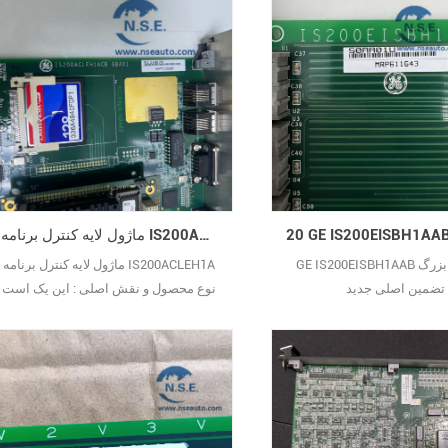
اصلی جدید
ماژول لایه کنترل برنامه IS200ACLEH1A
GE IS200EISBH1AAB موجودی بزرگ
ماژول لایه کنترل برنامه IS200ACLEH1A
تضمین اصلی جدید
نوع محصول و نقش اصلی : این یک است
برد کنترل آنالوگ و پردازش منطقی برای
سیستم کنترل توربین Mark VIe شرکت
GE، یک واحد عملیاتی اصلی که پردازش
سیگنال و کنترل منطقی را ادغام می‌کند.
نقش اصلی آن پردازش سیگنال‌های
ورودی/خروجی آنالوگ از حسگرها و