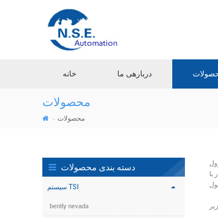
صولات
دربارهی ما
خانه
محصولات
محصولات
سیستم
دسته بندی محصولات
یر و
سیستم TSI
bently nevada