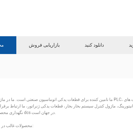
ید
دانلود کنید
بازاریابی فروش
مح
ما تامین کننده برای قطعات یدکی اتوماسیون صنعتی است. ما در ماژول PLC، قطعات کارت های DAC، قطعات کارت سیستم ESD، قطعات 
نگ، ماژول کنترل سیستم بخار بخار، قطعات یدکی ژنراتور، ما ارتباط برقرار با famouse PLC ارائه دهنده خدمات تعم
نگهداری محصول dcs در جهان است.
محصولات غالب در زیر: