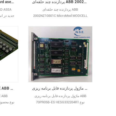
پردازنده چند حلقه‌ای ABB 2002NZ10801C MicroMod MODCELL
abb 086370-001 pc board asea brown boveri new
پردازنده چند حلقه‌ای ABB
RD ASEA
2002NZ10801C MicroMod MODCELL
نوع محصول و نقش اصلی : این یک است
ماژول ورودی دیجیتال برای سیستم‌های
کنترل صنعتی ABB، یک واحد رابط کلیدی
برای دریافت سیگنال دیجیتال در محل در
اتوماسیون صنعتی. عملکرد اصلی آن
دریافت دقیق سیگنال‌های دیجیتال از
حسگرها، کلیدهای محدودکننده، دکمه‌ها و
سایر دستگاه‌ها، تبدیل آنها به سیگنال‌های
الکتریکی29
واحد کوپلینگ 70BK03B-E ABB HESG447270R0001
ماژول پردازنده قابل برنامه ریزی ABB 70PR05B-ES HESG332204R1
ماژول پردازنده قابل برنامه ریزی ABB
70PR05B-ES HESG332204R1 نوع
اصلی : این
محصول و نقش اصلی : این یک است ماژول
کنترل فرآیند از سیستم Advant OCS