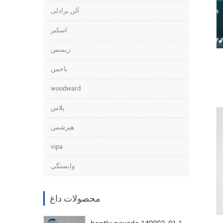
آلن برادلی
اسکنر
زیمنس
باخمن
woodward
پلاس
هیرشمن
vipa
وابستگی
محصولات داغ