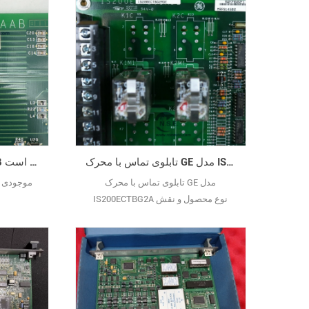
تابلوی تماس با محرک GE مدل IS200ECTBG2A
20 GE IS200EISBH1AAB حتی برخی از اقلام برای فروش را قطع کرده است
تابلوی تماس با محرک GE مدل
IS200ECTBG2A نوع محصول و نقش
اصلی : این یک است برد ترمینال کنترل
برای سیستم کنترل توربین Mark VI شرکت
GE، یک واحد رابط کلیدی که کنترل‌کننده
سیستم را به دستگاه‌های میدانی متصل
می‌کند. عملکرد اصلی آن مدیریت
سیگنال‌های ورودی/خروجی دیجیتال،