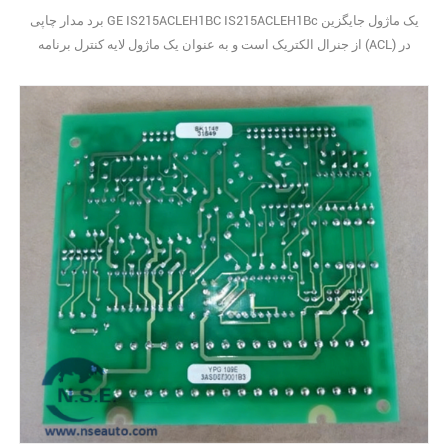
برد مدار چاپی GE IS215ACLEH1BC IS215ACLEH1Bc یک ماژول جایگزین
از جنرال الکتریک است و به عنوان یک ماژول لایه کنترل برنامه (ACL) در
سیستم کنترل Mark VI GE - یکی از تنظیمات مدیریت توربین صنعتی
متعدد این شرکت - کار می‌کند. اغلب آن را با کنترل‌کننده‌های سری
Innovation نیز جفت خواهید دید، زیرا با آن سیستم‌ها به خوبی کار می‌کند.
روی صفحه جلویی برد (که به 29