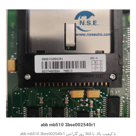
حفاظت از ماشین‌آلات Vibro-Meter طراحی شده است - که اکنون بخشی
از سبد محصولات تجهیزات دوار Meggitt است. این قطعه که به طور خاص
برای ماشین‌آلات دوار حیاتی مانند توربین‌ها، ژنراتورها و کمپرسورها
طراحی شده است، در جمع‌آوری داده‌ها و پردازش29
abb mb510 3bse002540r1
abb mb510 3bse002540r1 با کیفیت بالا، با 365 روز گارانتی