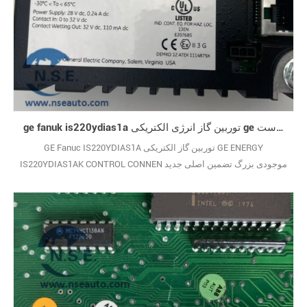
ge fanuk is220ydias1a توربین گاز انرژی الکتریکی ge انرژی است components220ydias1ak control
GE Fanuc IS220YDIAS1A توربین گاز الکتریکی GE ENERGY
IS220YDIAS1AK CONTROL CONNEN موجودی بزرگ تضمین اصلی جدید