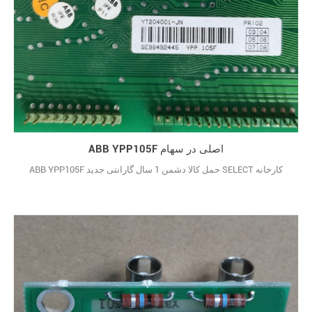
ABB YPP105F اصلی در سهام
ABB YPP105F حمل کالا دشمن 1 سال گارانتی جدید SELECT کارخانه