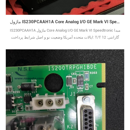
ماژول IS230PCAAH1A Core Analog I/O GE Mark VI Speedtronic
IS230PCAAH1A ماژول Core Analog I/O GE Mark VI Speedtronic مبدا
ایالات متحده آمریکا وضعیت نو و اصل شرایط پرداخت: T/T گارانتی: 12
ماه