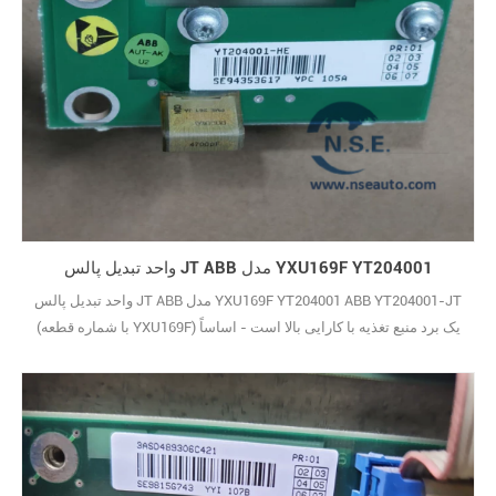
واحد تبدیل پالس JT ABB مدل YXU169F YT204001
واحد تبدیل پالس JT ABB مدل YXU169F YT204001 ABB YT204001-JT
(با شماره قطعه YXU169F) یک برد منبع تغذیه با کارایی بالا است - اساساً
"ستون فقرات برق پایدار" برای انواع سیستم‌های کنترل صنعتی. وظیفه
اصلی آن پمپاژ برق پایدار و تنظیم‌شده، حتی در محیط‌های صنعتی سخت
است. این پایداری اهمیت دارد زیرا باعث می‌شود تمام دستگاه‌های متصل
به طور کارآمد و ایمن کار ک29