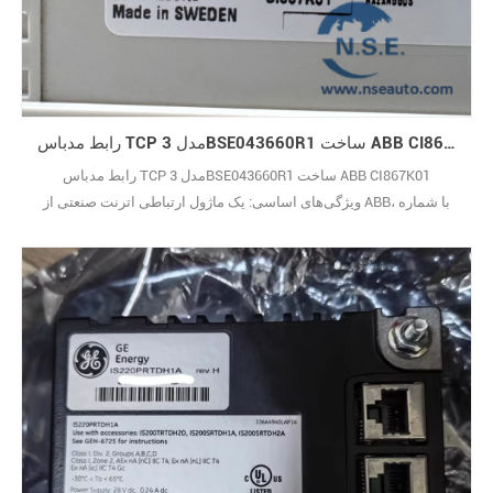
رابط مدباس TCP مدل 3BSE043660R1 ساخت ABB CI867K01
رابط مدباس TCP مدل 3BSE043660R1 ساخت ABB CI867K01
ویژگی‌های اساسی: یک ماژول ارتباطی اترنت صنعتی از ABB، با شماره
سفارش رسمی 3BSE043660R1. این ماژول کاملاً با PLC های سری AC
800M شرکت ABB سازگار است و دارای طراحی جمع و جوری است که
نصب را انعطاف‌پذیر می‌کند. این ماژول یک جزء اصلی برای شبکه‌سازی
دستگاه‌ها در سیستم‌های اتوماسیون صنعتی است و سازگاری و پ29