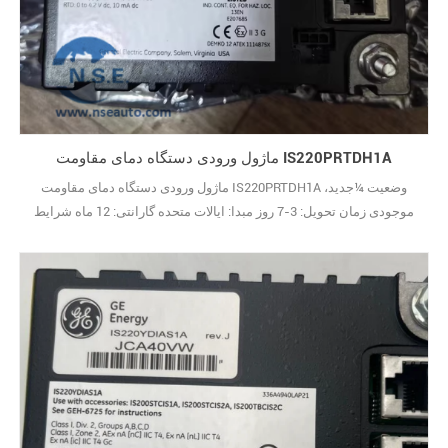
ماژول ورودی دستگاه دمای مقاومت IS220PRTDH1A
ماژول ورودی دستگاه دمای مقاومت IS220PRTDH1A وضعیت ¼جدید،
موجودی زمان تحویل: 3-7 روز مبدا: ایالات متحده گارانتی: 12 ماه شرایط
پرداخت:T/T