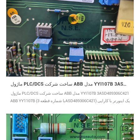
ماژول PLC/DCS ساخت شرکت ABB مدل YYI107B 3ASD489306C421
ماژول PLC/DCS ساخت شرکت ABB مدل YYI107B 3ASD489306C421
ABB YY1107B (با شماره قطعه 3ASD489306C421) یک اینورتر با کارایی
بالا است که به طور خاص برای عملکرد پایدار و قابل اعتماد در تنظیمات
اتوماسیون صنعتی ساخته شده است. این فقط یک کنترل کننده موتور
ساده نیست - کار اصلی آن ارائه کنترل دقیق و سطح بالا بر روی موتورهای
الکتریکی است، چه در حال کار با نوار 29