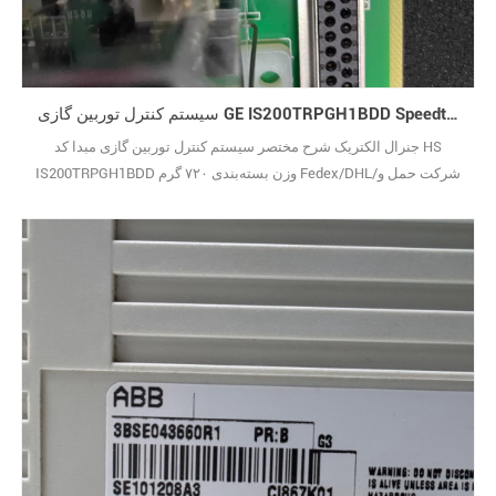
سیستم کنترل توربین گازی GE IS200TRPGH1BDD Speedtronic Mark VI
جنرال الکتریک شرح مختصر سیستم کنترل توربین گازی مبدا کد HS
IS200TRPGH1BDD وزن بسته‌بندی ۷۲۰ گرم Fedex/DHL/شرکت حمل و
نقل شما T/T چند ارزی سند