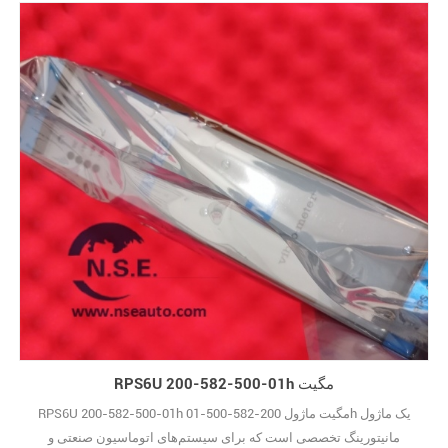
فرآیند Advant Master ABB است. وظیفه اصلی آن ساده اما حیاتی است:
تبدیل برق AC 230 ولت به DC 24 ولت پایدار، که باعث می‌شود تمام
دستگاه‌های متصل - از ماژول‌های کنترل گرفته تا29
RPS6U 200-582-500-01h مگیت
RPS6U 200-582-500-01h مگیت ماژول 200-582-500-01h یک ماژول
مانیتورینگ تخصصی است که برای سیستم‌های اتوماسیون صنعتی و