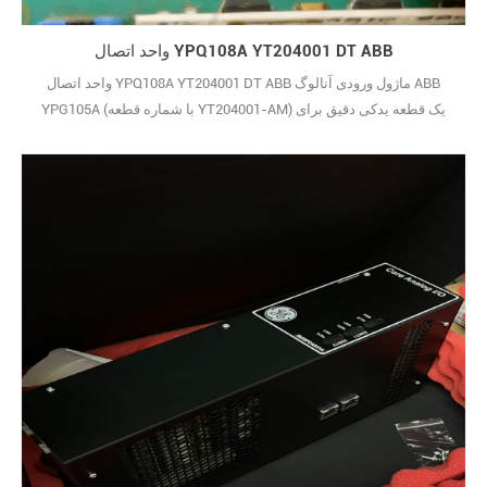
واحد اتصال YPQ108A YT204001 DT ABB
واحد اتصال YPQ108A YT204001 DT ABB ماژول ورودی آنالوگ ABB
YPG105A (با شماره قطعه YT204001-AM) یک قطعه یدکی دقیق برای
سیستم‌های اتوماسیون صنعتی است و بخشی از سری YP قابل اعتماد
ABB است. وظیفه اصلی آن دریافت دقیق سیگنال آنالوگ است - به عنوان
مثال، دریافت سیگنال از سنسورهایی که دما، فشار یا جریان را اندازه‌گیری
می‌کنند - و ارسال آن داده‌های دقیق به سی29