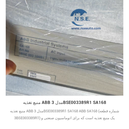
منبع تغذیه ABB مدل 3BSE003389R1 SA168
منبع تغذیه ABB مدل 3BSE003389R1 SA168 ABB SA168 (شماره قطعه
3BSE003389R1) یک منبع تغذیه است که برای اتوماسیون صنعتی و
سیستم‌های کنترل فرآیند طراحی شده است و بخش کلیدی سیستم کنترل