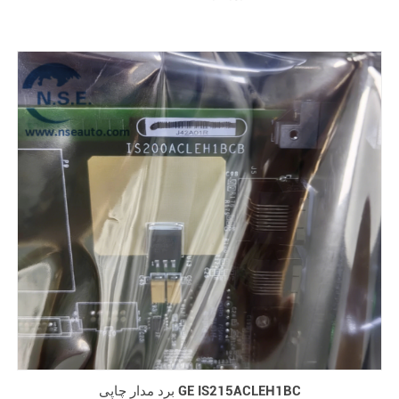
برد مدار چاپی GE IS215ACLEH1BC