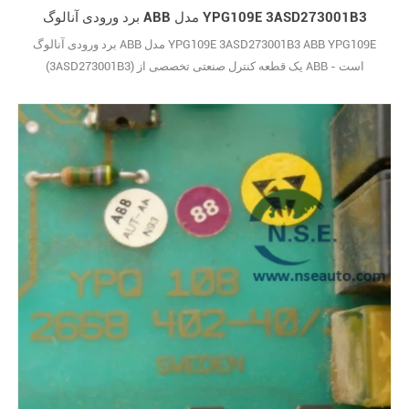
برد ورودی آنالوگ ABB مدل YPG109E 3ASD273001B3
برد ورودی آنالوگ ABB مدل YPG109E 3ASD273001B3 ABB YPG109E
(3ASD273001B3) یک قطعه کنترل صنعتی تخصصی از ABB است -
همانطور که می‌دانید، رهبر جهانی در فناوری برق‌رسانی و اتوماسیون. این
قطعه برای انجام یک کار خاص در سیستم‌های اتوماسیون صنعتی ساخته
شده است و هدف آن حفظ کارایی و قابلیت اطمینان عملیات است. این
برد ورودی آنالوگ که برای محیط‌های صنعتی سخت طر29