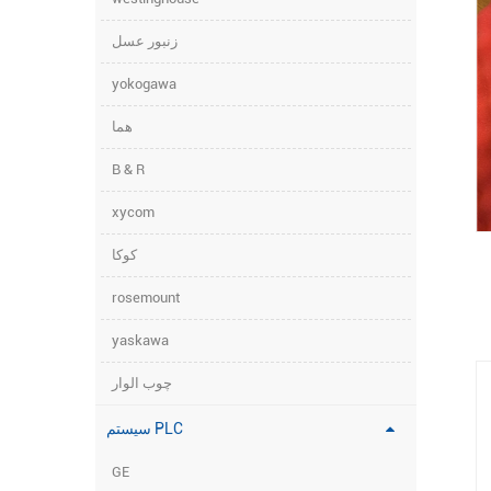
زنبور عسل
yokogawa
هما
B & R
xycom
کوکا
rosemount
yaskawa
چوب الوار
سیستم PLC
GE