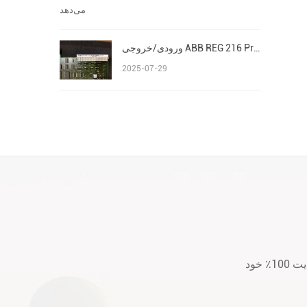
ورودی/خروجی ABB REG 216 Procontrol P13 Advant/AC 800M S800
2025-07-29
لطفا قبل از خرید یا بعد از خرید هر گونه سؤال یا نگرانی با ما تماس بگیرید. ما به رضایت 100٪ خود