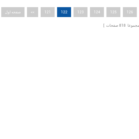
122
126
125
124
123
121
<<
صفحه اول
 مجموعا
818