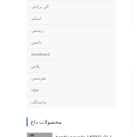
آلن برادلی
اسکنر
زیمنس
باخمن
woodward
پلاس
هیرشمن
vipa
وابستگی
محصولات داغ