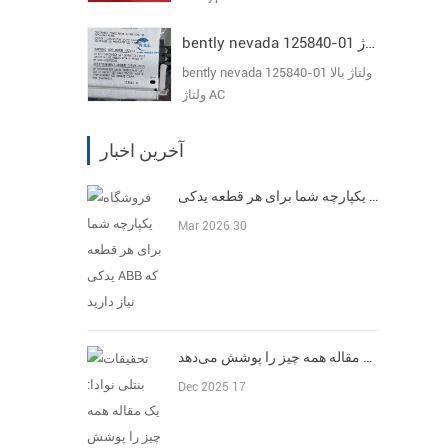
bently nevada 125840-01 ولتاژ بالا ولتاژ AC
bently nevada 125840-01 ولتاژ بالا
ولتاژ AC
آخرین اخبار
فروشگاه یکپارچه شما برای هر قطعه یدکی ABB که نیاز دارید
Mar 2026 30
تحقیقات بنتلی نوادا: یک مقاله همه چیز را پوشش می‌دهد
Dec 2025 17