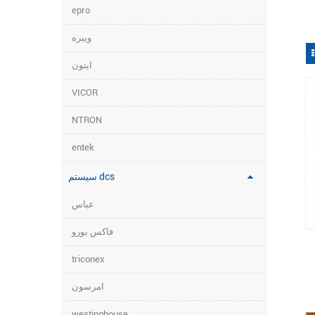
epro
ویبره
ایتون
VICOR
NTRON
entek
سیستم dcs
عباس
فاکس بورو
triconex
امرسون
westinghouse