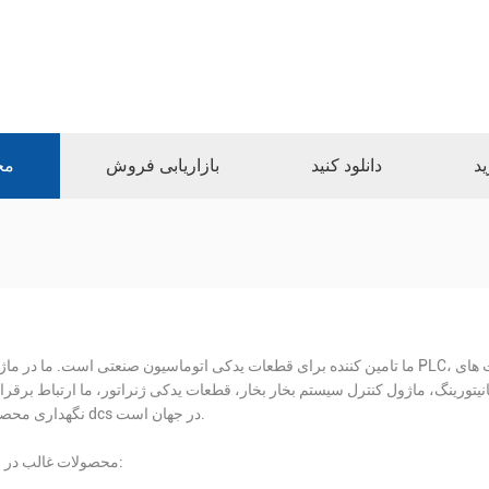
ید
دانلود کنید
بازاریابی فروش
مح
ما تامین کننده برای قطعات یدکی اتوماسیون صنعتی است. ما در ماژول PLC، قطعات کارت های DAC، قطعات کارت سیستم ESD، قطعات 
نگ، ماژول کنترل سیستم بخار بخار، قطعات یدکی ژنراتور، ما ارتباط برقرار با famouse PLC ارائه دهنده خدمات تعم
نگهداری محصول dcs در جهان است.
محصولات غالب در زیر: