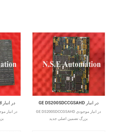
37569
@htech
plc.com
GE DS200SDCCGSAHD در انبار
GE DCS200TCCBG1Bed در انبار
GE DS200SDCCGSAHD در انبار موجودی
بزرگ تضمین اصلی جدید
بز