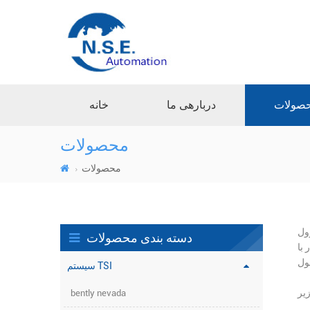
صولات
دربارهی ما
خانه
محصولات
محصولات
سیستم
دسته بندی محصولات
یر و
سیستم TSI
bently nevada