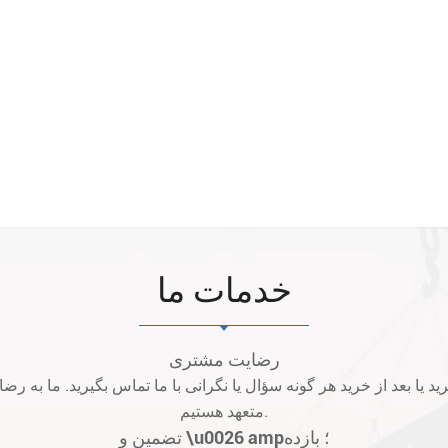
خدمات ما
رضایت مشتری
متعهد هستیم.
تضمین و \u0026 amp؛ بازده