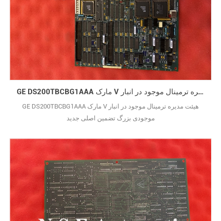
GE DS200TBCBG1AAA مارک V هیئت مدیره ترمینال موجود در انبار
GE DS200TBCBG1AAA مارک V هیئت مدیره ترمینال موجود در انبار
موجودی بزرگ تضمین اصلی جدید