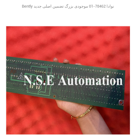
Bently نوادا 78462-01 موجودی بزرگ تضمین اصلی جدید