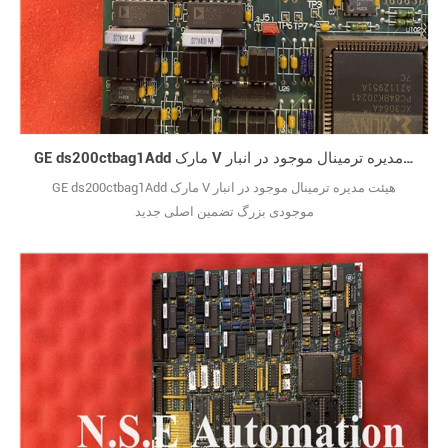
GE ds200ctbag1Add مارک V هیئت مدیره ترمینال موجود در انبار
GE ds200ctbag1Add مارک V هیئت مدیره ترمینال موجود در انبار
موجودی بزرگ تضمین اصلی جدید