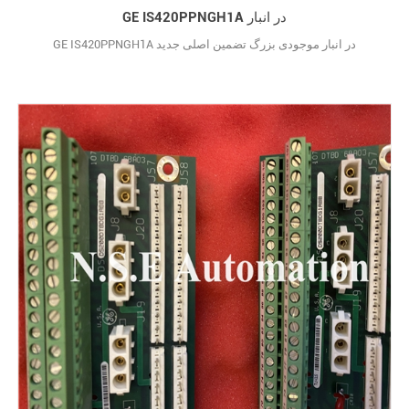
GE IS420PPNGH1A در انبار
GE IS420PPNGH1A در انبار موجودی بزرگ تضمین اصلی جدید