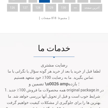
آخرین صفحه
>>
130
129
128
127
126
صفحات ]
[ مجموعا
818
خدمات ما
رضایت مشتری
لطفا قبل از خرید یا بعد از خرید هر گونه سؤال یا نگرانی با ما
تماس بگیرید. ما به رضایت 100٪ خود متعهد هستیم.
تضمین و \u0026 amp؛ بازده
1. همه محصولات ما فروش 100٪ جدید original package.in در
شرایط خوب است و قبل از تحویل آنها بررسی خواهد شد. ما
بهترین ها را برای جلوگیری از مشکلات کیفیت خواهیم گرفت.