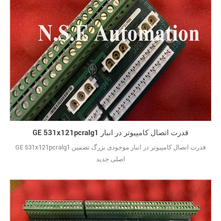
GE 531x121pcralg1 قدرت اتصال کامپیوتر در انبار
GE 531x121pcralg1 قدرت اتصال کامپیوتر در انبار موجودی بزرگ تضمین
اصلی جدید