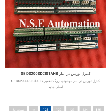
GE DS200SDCIG1AHB کنترل توربین در انبار
GE DS200SDCIG1AHB کنترل توربین در انبار موجودی بزرگ تضمین
اصلی جدید
121
125
124
123
122
<<
صفحه اول