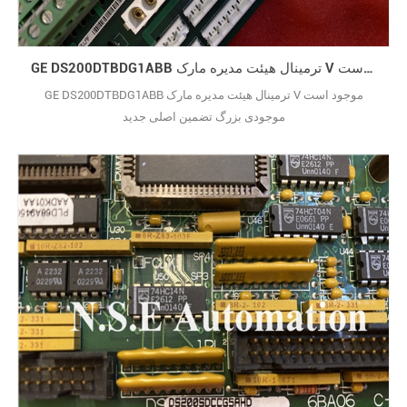
GE DS200DTBDG1ABB ترمینال هیئت مدیره مارک V موجود است
GE DS200DTBDG1ABB ترمینال هیئت مدیره مارک V موجود است
موجودی بزرگ تضمین اصلی جدید