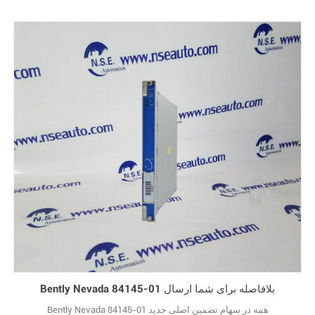
Bently Nevada 84145-01 بلافاصله برای شما ارسال
Bently Nevada 84145-01 همه در سهام تضمین اصلی جدید