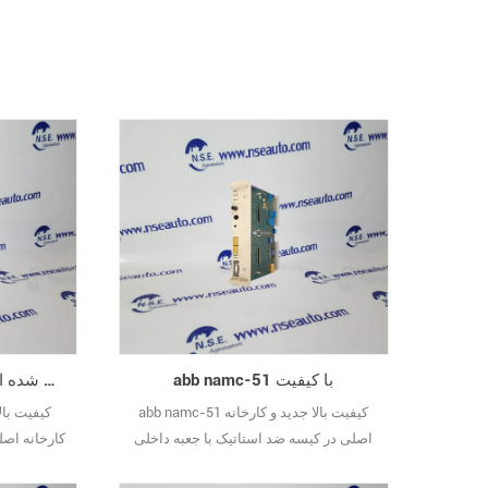
37569
@htech
plc.com
abb namc-51 با کیفیت
abb 3bse005735r1 با کیفیت ضمانت شده است
abb namc-51 کیفیت بالا جدید و کارخانه
اصلی در کیسه ضد استاتیک با جعبه داخلی
کارخانه اصل
فرد مهر و موم شده است.
داخلی فرد مهر و موم شده است.