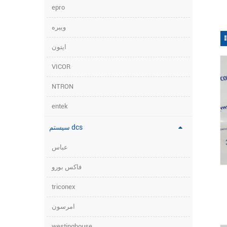
epro
ویبره
ایتون
VICOR
NTRON
entek
سیستم dcs
عباس
فاکس بورو
triconex
امرسون
westinghouse