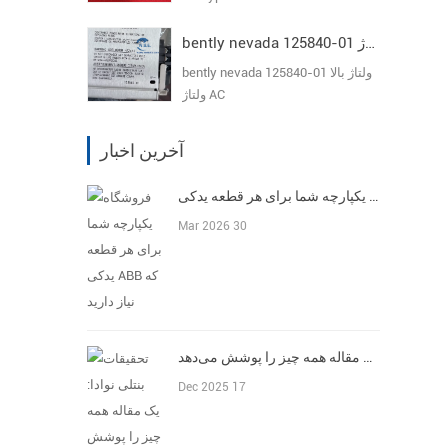
bently nevada 125840-01 ولتاژ بالا ولتاژ AC
bently nevada 125840-01 ولتاژ بالا
ولتاژ AC
آخرین اخبار
فروشگاه یکپارچه شما برای هر قطعه یدکی ABB که نیاز دارید
Mar 2026 30
تحقیقات بنتلی نوادا: یک مقاله همه چیز را پوشش می‌دهد
Dec 2025 17