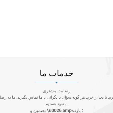
خدمات ما
رضایت مشتری
متعهد هستیم.
تضمین و \u0026 amp؛ بازده