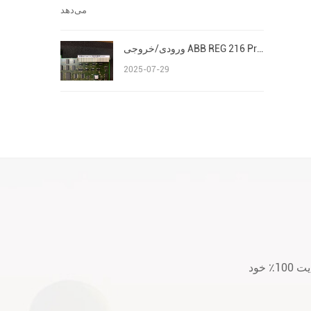
ورودی/خروجی ABB REG 216 Procontrol P13 Advant/AC 800M S800
2025-07-29
لطفا قبل از خرید یا بعد از خرید هر گونه سؤال یا نگرانی با ما تماس بگیرید. ما به رضایت 100٪ خود