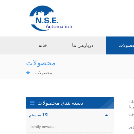
صولات
دربارهی ما
خانه
محصولات
محصولات
سیستم
دسته بندی محصولات
یر و
سیستم TSI
bently nevada