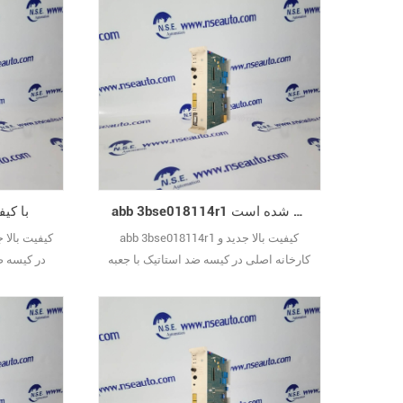
abb 3bse018114r1 کیفیت ضمانت شده است
کیفیت abb tp830
abb 3bse018114r1 کیفیت بالا جدید و
کارخانه اصلی در کیسه ضد استاتیک با جعبه
در کیسه ض
داخلی فرد مهر و موم شده است.
مهر و موم شده است.