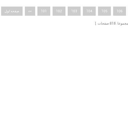
106
105
104
103
102
101
<<
صفحه اول
 مجموعا
818