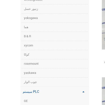
زنبور عسل
yokogawa
هما
B & R
xycom
کوکا
rosemount
yaskawa
چوب الوار
سیستم PLC
GE