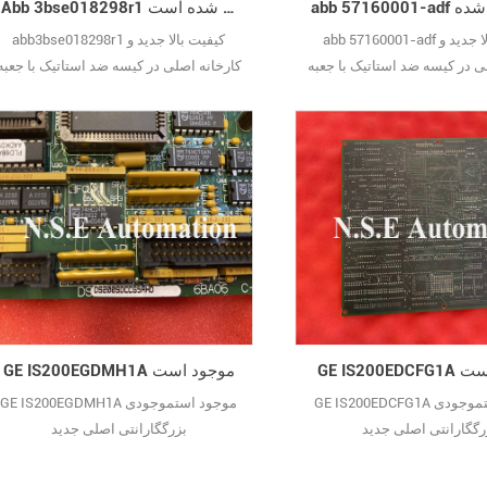
Abb 3bse018298r1 با کیفیت ضمانت شده است
abb 57160001-adf کیفیت بالا جدید و
abb3bse018298r1 کیفیت بالا جدید و
ی در کیسه ضد استاتیک با جعبه
کارخانه اصلی در کیسه ضد استاتیک با جعبه
داخلی فرد مهر و موم شده است.
وجود است
GE IS200EGDMH1A موجود است
GE IS200EDCFG1A موجود استموجودی
GE IS200EGDMH1A موجود استموجودی
رگگارانتی اصلی جدید
بزرگگارانتی اصلی جدید