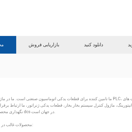
ید
دانلود کنید
بازاریابی فروش
مح
ما تامین کننده برای قطعات یدکی اتوماسیون صنعتی است. ما در ماژول PLC، قطعات کارت های DAC، قطعات کارت سیستم ESD، قطعات 
نگ، ماژول کنترل سیستم بخار بخار، قطعات یدکی ژنراتور، ما ارتباط برقرار با famouse PLC ارائه دهنده خدمات تعم
نگهداری محصول dcs در جهان است.
محصولات غالب در زیر: