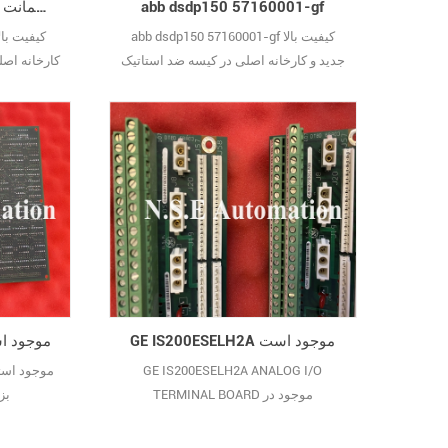
abb dsdp150 57160001-gf
abb 57160001-adf کیفیت ضمانت شده
abb dsdp150 57160001-gf کیفیت بالا
جدید و کارخانه اصلی در کیسه ضد استاتیک
کارخانه اصل
با جعبه داخلی فرد مهر و موم شده است.
داخلی فرد مهر و موم شده است.
GE IS200ESELH2A موجود است
GE IS200EDCFG1A م
GE IS200ESELH2A ANALOG I/O
TERMINAL BOARD موجود در
بز
انبارموجودی بزرگگارانتی اصلی جدید