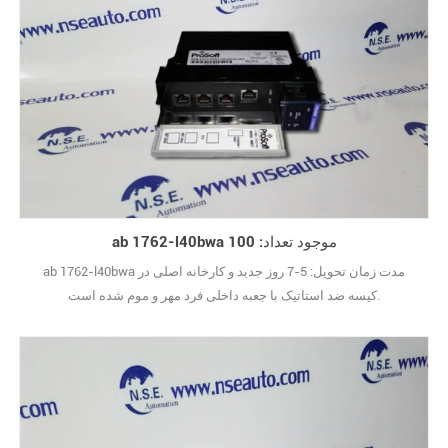
ab 1762-l40bwa موجود تعداد: 100
ab 1762-l40bwa مدت زمان تحویل: 5-7 روز جدید و کارخانه اصلی در
کیسه ضد استاتیک با جعبه داخلی فرد مهر و موم شده است.