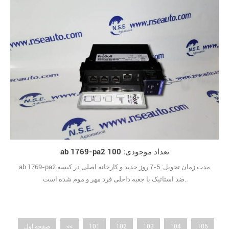
ab 1769-pa2 تعداد موجودی: 100
ab 1769-pa2 مدت زمان تحویل: 5-7 روز جدید و کارخانه اصلی در کیسه
ضد استاتیک با جعبه داخلی فرد مهر و موم شده است.
105
104
103
102
101
<<
صفحه اول