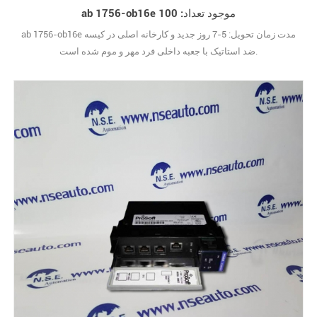
ab 1756-ob16e موجود تعداد: 100
ab 1756-ob16e مدت زمان تحویل: 5-7 روز جدید و کارخانه اصلی در کیسه
ضد استاتیک با جعبه داخلی فرد مهر و موم شده است.