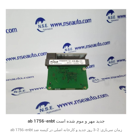
ab 1756-enbt جدید مهر و موم شده است
ab 1756-enbt زمان سربازی: 2-3 روز جدید و کارخانه اصلی در کیسه ضد