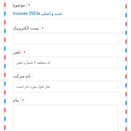
*
موضوع :
triconex 3503e جدید و اصلی
*
پست الکترونیک :
*
تلفن :
نام شرکت :
*
پیام :