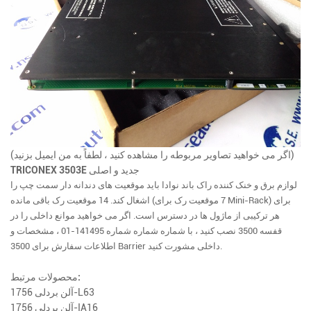
(اگر می خواهید تصاویر مربوطه را مشاهده کنید ، لطفاً به من ایمیل بزنید)
TRICONEX 3503E جدید و اصلی
لوازم برق و خنک کننده راک باند نوادا باید موقعیت های دندانه دار سمت چپ را
اشغال کند. 14 موقعیت رک باقی مانده (7 موقعیت رک برای Mini-Rack) برای
هر ترکیبی از ماژول ها در دسترس است. اگر می خواهید موانع داخلی را در
قفسه 3500 نصب کنید ، با شماره شماره شماره 141495-01 ، مشخصات و
اطلاعات سفارش برای 3500 Barrier داخلی مشورت کنید.
محصولات مرتبط:
آلن بردلی 1756-L63
آلن بردلی 1756-IA16