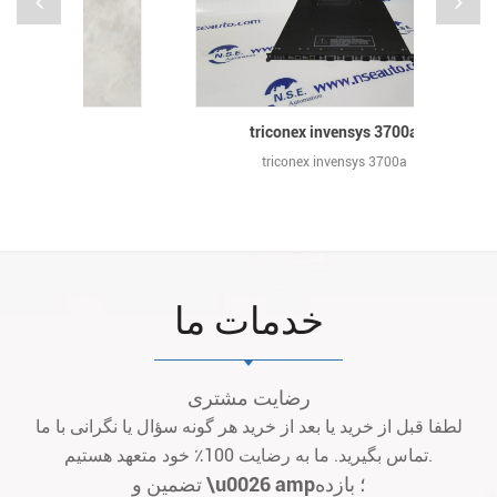
triconex invensys 3700a
triconex invensys 3700a
خدمات ما
رضایت مشتری
لطفا قبل از خرید یا بعد از خرید هر گونه سؤال یا نگرانی با ما
تماس بگیرید. ما به رضایت 100٪ خود متعهد هستیم.
تضمین و \u0026 amp؛ بازده