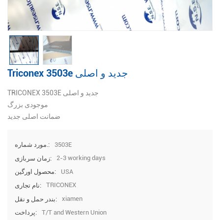
Triconex 3503e جدید و اصلی
TRICONEX 3503E جدید و اصلی
موجودی بزرگ
ضمانت اصلی جدید
3503E
مورد شماره.:
2-3 working days
زمان سربازی:
USA
محصول اورگین:
TRICONEX
نام تجاری:
xiamen
بندر حمل و نقل:
T/T and Western Union
پرداخت: