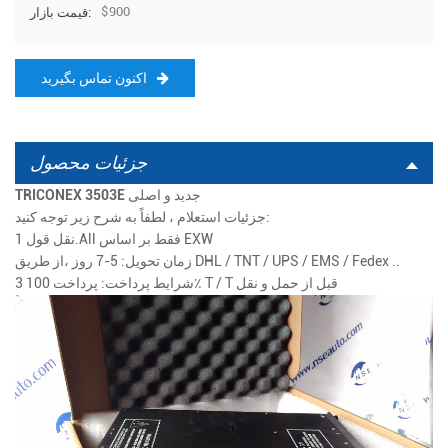
$900
قیمت بازار:
اکنون تماس بگیرید
جزئیات محصول
TRICONEX 3503E جدید و اصلی
جزئیات استعلام ، لطفاً به شرح زیر توجه کنید:
نقل قول 1.All فقط بر اساس EXW
DHL / TNT / UPS / EMS / Fedex ..
زمان تحویل: 5-7 روز
،از طریق
شرایط پرداخت: پرداخت 100٪ T / T قبل از حمل و نقل
3