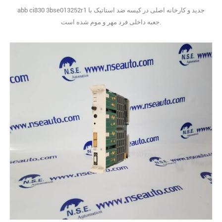
abb ci830 3bse013252r1 جدید و کارخانه اصلی در کیسه ضد استاتیک با
جعبه داخلی فرد مهر و موم شده است.