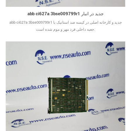
abb ci627a 3bse009799r1 جدید در انبار
abb ci627a 3bse009799r1 جدید و کارخانه اصلی در کیسه ضد استاتیک با
جعبه داخلی فرد مهر و موم شده است.