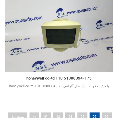
honeywell cc-tdi110 51308394-175
honeywell cc-tdi110 51308394-175 با کیفیت خوب با یک سال گارانتی
95
96
94
93
92
91
<<
صفحه اول