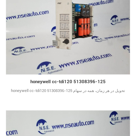
honeywell cc-tdi120 51308396-125
honeywell cc-tdi120 51308396-125 تحویل در هر زمان، همه در سهام