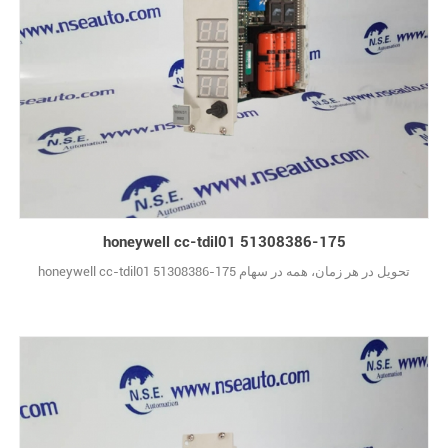
honeywell cc-tdil01 51308386-175
honeywell cc-tdil01 51308386-175 تحویل در هر زمان، همه در سهام