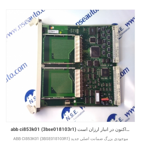
abb ci853k01 (3bse018103r1) ارتقاء فروش اکنون در انبار ارزان است
ABB CI853K01 (3BSE018103R1) موجودی بزرگ ضمانت اصلی جدید