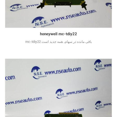
honeywell mc-tdiy22
mc-tdiy22 باقی مانده در سهام، همه جدید است