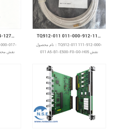
می‌کند. س: IS200WREAH1A چیست؟
چیست؟پ
پاسخ: این یک برد گزینه پایانه تریپ
اضطراری
اضطراری توربین مشتق‌29
General Electric 
TQ912-011 لرزش 111-912-000-011 A5-B1-E500-F0-G0-H05 حسگر مجاورت
Vibro-Meter GSI127 244-127-000-017-А2-В02 واحد جداسازی گالوانیکی
نام محصول：TQ912-011 111-912-000-
011 A5-B1-E500-F0-G0-H05 نقش
محصول در سیستم:ارتعاشحسگر مجاورت
توضیحات عملکرد:TQ902/TQ912، EA902
و IQS900 زنجیره‌های اندازه‌گیری مجاورت
جداسازی 
را از خط محصولات vibro-meter® شرکت
Meggitt تشکیل می‌دهند. Q: حسگر TQ912
111-912-000-011 چیست؟A: این یک
یک واحد جد
حسگر ارتعاش حرفه‌ای با سیم‌پیچ داخلی
قالب‌گیری‌شده در نوک پروب است که برای
پایش 29
000-021 گران است؟پاسخ: ای29