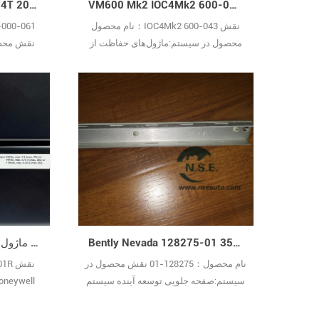
VM600 Mk2 IOC4Mk2 600-043 ماژول‌های حفاظت ماشین‌آلات و پایش وضعیت
Vibro-Meter VM600 IOC4T 200-560-000-061 کارت ورودی/خروجی
نام محصول：IOC4Mk2 600-043 نقش
محصول در سیستم:ماژول‌های حفاظت از
نقش محصو
ماشین‌آلات و پایش وضعیت VM600 Mk2
توضیحات عملکرد:سیستم پایش مبتنی بر
ع
رک vibro-meter ® VM600Mk2 تکامل
به‌عنوان
راهکار Meggitt برای حفاظت و پایش
ماشین‌آلات دوار مورد استفاده در صنعت
انرژی است. س: سیستم پایش مبتنی بر
رک VM600Mk2 چیست؟ج: این یک سیستم
ارتقایافته حفاظت و پایش ماشین‌آلات
سیگنال ب
است که توسط M29
MPC4 سری VM600 شرکت Meg29
Bently Nevada 128275-01 صفحه جلویی توسعه آینده سیستم 3500
شاسی برای ماژول‌های ورودی/خروجی افزونه Honeywell FC-IOCHAS-0001R
نام محصول：128275-01 نقش محصول در
سیستم:صفحه جلویی توسعه آینده سیستم
Bently Nevada 3500 توضیحات
برای ماژ
عملکرد:ماژول صفحه پوشاننده خالی