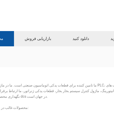
ید
دانلود کنید
بازاریابی فروش
مح
ما تامین کننده برای قطعات یدکی اتوماسیون صنعتی است. ما در ماژول PLC، قطعات کارت های DAC، قطعات کارت سیستم ESD، قطعات 
نگ، ماژول کنترل سیستم بخار بخار، قطعات یدکی ژنراتور، ما ارتباط برقرار با famouse PLC ارائه دهنده خدمات تعم
نگهداری محصول dcs در جهان است.
محصولات غالب در زیر: