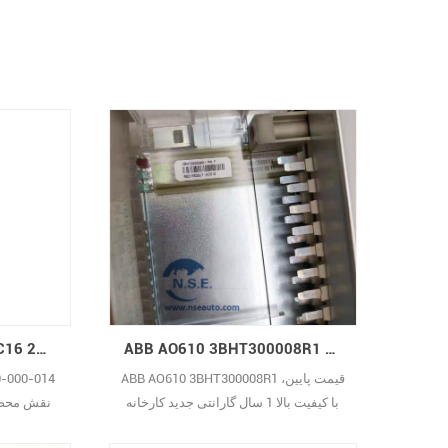
37569
@htech
plc.com
ABB AO610 3BHT300008R1 قیمت پایین، با کیفیت بالا
Vibro-meter VM600 RLC16 200-570-000-014 ماژول ترمینال
ABB AO610 3BHT300008R1 قیمت پایین،
با کیفیت بالا 1 سال گارانتی جدید کارخانه
نقش محصو
در سهام موجود است