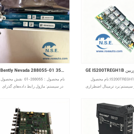
عملکرد:VIBRO METER 200-570-000-
عملکرد:IOC16T 200-565-000-012 یک
014 VM600 یک ارتعاش‌سنج چندمنظوره
کارت ورودی/خروجی 16 کاناله است که
ای اندازه‌گیری دقیق و قابل
به‌طور ویژه برای سیستم‌های پایش
سطوح ارتعاش در کاربردهای
وضعیت سری VM600 طراحی شده است.
ختلف طراحی شده است. س:
س: IOC16T 200-565-000-012 چیست؟
VIBRO-METER 200-570-0
پ: این یک کارت ورودی/خروجی 16 کاناله
چیست؟ پ: این یک کارت CPU ماژولار از
است که به‌صورت تخصصی برای
سری VM600 است؛ یک قطعه هسته‌ای
سیستم‌های پایش وضعیت سری VM629
ص29
Bently Nevada 288055-01 3500/22M ماژول رابط داده گذرای استاندارد
نام محصول:IS200TREGH1B نقش
نام محصول：288055-01 نقش محصول
سیستم:برد ترمینال اضطراری
در سیستم: ماژول رابط داده‌های گذرای
توربین GE توضیحات
استاندارد Bently Nevada 3500/22M ش
عملکرد:IS200TREGH1B یک برد ترمینال
عملکرد: رابط داده‌های گذرای Bently
راری توربین است که توسط General
Nevada™ 3500/22M (TDI) رابط بین
Electric به عنوان بخشی از سری Mark VI
سیستم مانیتورینگ 3500 و نرم‌افزارهای
های کنترل توربین گازی توسعه
سازگار (نرم‌افزار پایش وضعیت و تشخی
یافته است. سؤال: IS200TREGH1B
System 1 و نرم‌افزار پیکربندی سیستم