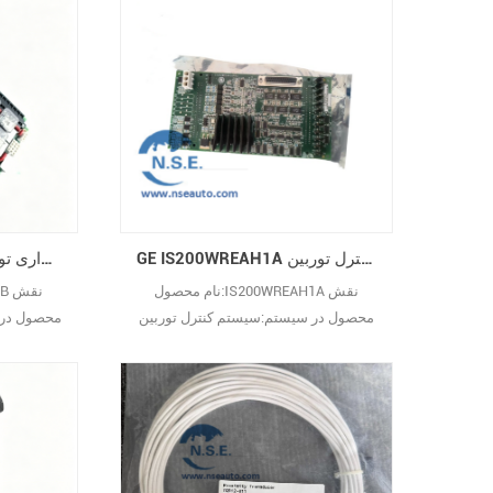
است که بر
اعتماد 
صنعتی م
00-014
GE IS200WREAH1A سیستم کنترل توربین Speedtronic Mark VI
GE IS200TREGH1B برد ترمینال اضطراری توربین
نام محصول:IS200WREAH1A نقش
محصول در سیستم:سیستم کنترل توربین
محصول در 
GE Speedtronic Mark VI توضیحات
عملکرد:IS200WREAH1A به‌عنوان برد
گزینه پایانه تریپ اضطراری توربین
اضط
مشتق‌شده از هواپیمای GE طراحی شده
است؛ این برد با IS220PPRAH1A و برد
برای سیستم‌
پایانه (لوازم جانبی) IS200TREAH1A کار