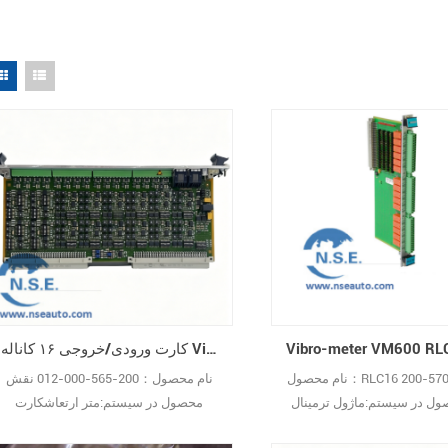
کارت ورودی/خروجی ۱۶ کاناله Vibro Meter IOC16T 200-565-000-012
نام محصول：RLC16 200-570-000-014
نام محصول：200-565-000-012 نقش
ل در سیستم:ماژول ترمینال
محصول در سیستم:متر ارتعاشکارت
Vibro-meter VM600 توضیحات
ورودی/خروجی 16 کاناله IOC16T توض