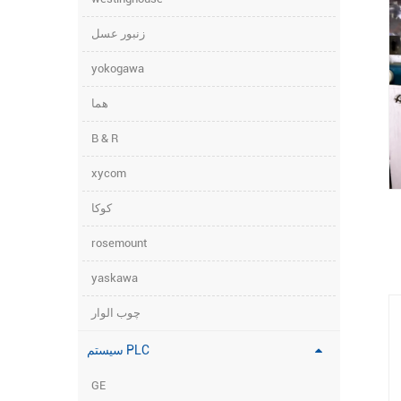
زنبور عسل
yokogawa
هما
B & R
xycom
کوکا
rosemount
yaskawa
رح
چوب الوار
سیستم PLC
ص
GE