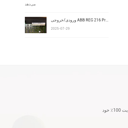
ورودی/خروجی ABB REG 216 Procontrol P13 Advant/AC 800M S800
2025-07-29
لطفا قبل از خرید یا بعد از خرید هر گونه سؤال یا نگرانی با ما تماس بگیرید. ما به رضایت 100٪ خود