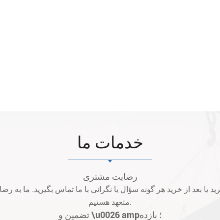
خدمات ما
رضایت مشتری
متعهد هستیم.
تضمین و \u0026 amp؛ بازده