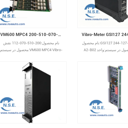
اسخ: این یک برد ترمینال
3500) است. س: ntly Nevada 288055
 توربین توسعه‌یافته توسط
01 چیست؟ پ: این یک ماژول رابط داده29
است که متعلق ب29
VM600 MPC4 200-510-070-112 Vibro-Meter
نام محصول:GSI127 244-127-000-017-
نام محصول:200-510-070-112 نقش
А2-В02 نقش محصول در سیستم:واحد
محصول در سیستم:VM600 MPC4 Vibro-
جداسازی گالوانیکی Vibro-Meter
Meter توضیحات عملکرد:VIBRO-METER
توضیحات عملکرد:GSI127 یک واحد
VM600 MPC4 (200-510-070-112) یک
گالوانیکی از خط محصولات
کارت حفاظت از ماشین‌آلات با عملکرد بالا
vibro-meter ® شرکت Parker Meggitt
است که توسط Meggitt Vibro-Meter
است. س: GSI127 چیست؟پاسخ: GSI127
توسعه یافته و برای استفاده در سیستم
اسازی گالوانیکی متعلق به خط
حفاظت از ماشین‌آلات VM600 طراحی
محصولات Vibro-meter شرکت Parker
شده است. س: VIBRO-METER VM600
Meggitt است.س: چرا قطعه 244-127-
MPC4 200-510-070-112 چیست؟ پ: این
یک کارت حفاظت از ما29