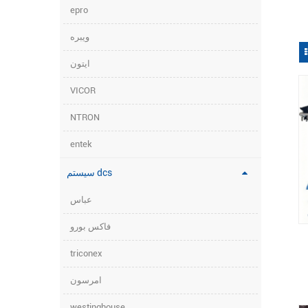
epro
ویبره
ایتون
VICOR
NTRON
entek
سیستم dcs
عباس
فاکس بورو
triconex
امرسون
یحات
westinghouse