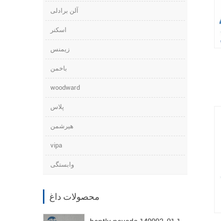
Be-
آلن برادلی
اسکنر
زیمنس
باخمن
woodward
پلاس
هیرشمن
vipa
وابستگی
محصولات داغ