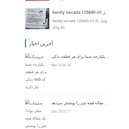
bently nevada 125840-01 ولتاژ بالا ولتاژ AC
ده
bently nevada 125840-01 ولتاژ بالا
ولتاژ AC
آخرین اخبار
فروشگاه یکپارچه شما برای هر قطعه یدکی ABB که نیاز دارید
Mar 2026 30
تحقیقات بنتلی نوادا: یک مقاله همه چیز را پوشش می‌دهد
Dec 2025 17