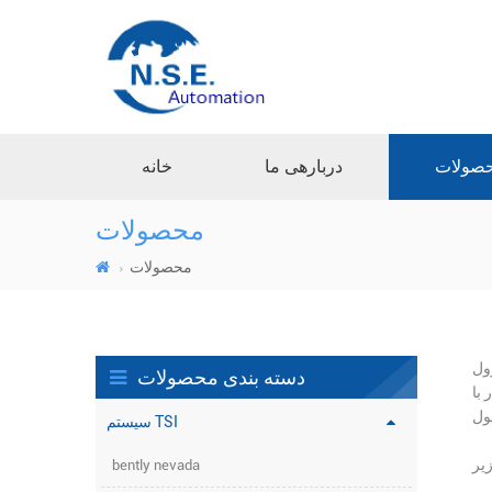
صولات
دربارهی ما
خانه
محصولات
محصولات
سیستم
دسته بندی محصولات
یر و
سیستم TSI
bently nevada