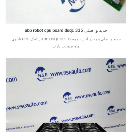
abb robot cpu board dsqc 335 جدید و اصلی
تابلوی CPU رباتیک ABB DSQC 335 جدید و اصلی همه در انبار ، همه 12
ماه ضمانت دارند