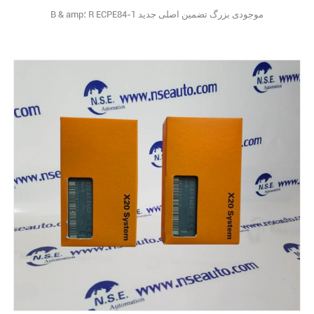
B & amp؛ R ECPE84-1 موجودی بزرگ تضمین اصلی جدید