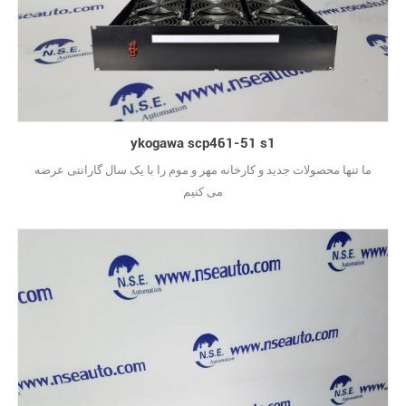
ykogawa scp461-51 s1
ما تنها محصولات جدید و کارخانه مهر و موم را با یک سال گارانتی عرضه
می کنیم