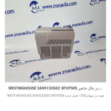
WESTINGHOUSE 3A99132G02 3PCPS05 ارتقاء فروش در حال حاضر
WESTINGHOUSE 3A99132G02 3PCPS05 همه در سهام 100٪ اصل جدید