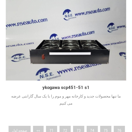
ykogawa scp451-51 s1
ما تنها محصولات جدید و کارخانه مهر و موم را با یک سال گارانتی عرضه
می کنیم
76
75
74
73
72
71
<<
صفحه اول