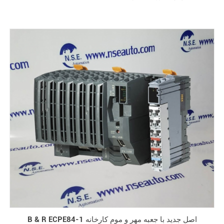
B & R ECPE84-1 اصل جدید با جعبه مهر و موم کارخانه