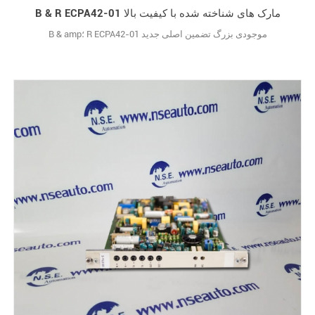
B & R ECPA42-01 مارک های شناخته شده با کیفیت بالا
B & amp؛ R ECPA42-01 موجودی بزرگ تضمین اصلی جدید