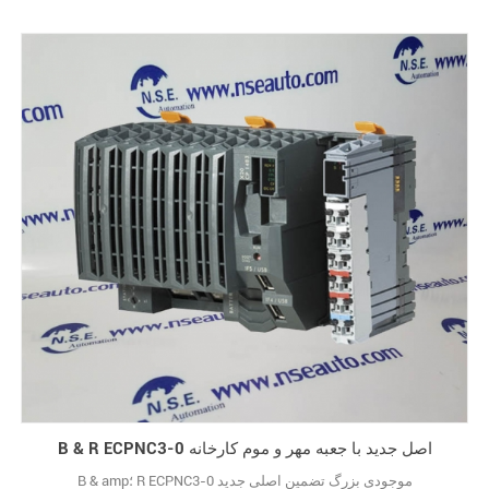
B & R ECPNC3-0 اصل جدید با جعبه مهر و موم کارخانه
B & amp؛ R ECPNC3-0 موجودی بزرگ تضمین اصلی جدید