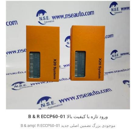
B & R ECCP60-01 ورود تازه با کیفیت بالا
B & amp؛ R ECCP60-01 موجودی بزرگ تضمین اصلی جدید