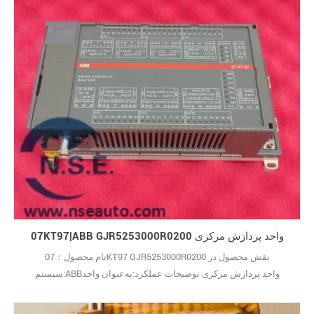
از ماژول‌های ارتباطی معمولی گران‌تر است؟ پاسخ29
07KT97|ABB GJR5253000R0200 واحد پردازش مرکزی
نام محصول：07KT97 GJR5253000R0200 نقش محصول در
سیستم:ABBواحد پردازش مرکزی توضیحات عملکرد:به‌عنوان واحد
پردازش اصلی برای اجرای برنامه‌های منطقی و کنترل عملکرد کل
تجهیزات عمل می‌کند. س: ABB 07KT97 GJR5253000R0200 برای چه