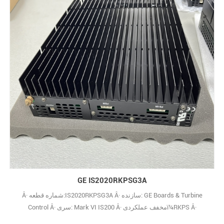
GE IS2020RKPSG3A
Â· شماره قطعه:IS2020RKPSG3A Â· سازنده: GE Boards & Turbine
Control Â· سری: Mark VI IS200 Â· مخفف عملکردیï¼RKPS Â·
Fتوضیحات عملکردیï¼منبع تغذیه رک VME Â· روکش PCBï¼پوشش