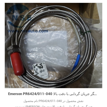
Siemens A5E00362539 برای چه کاری استفاده می‌شود؟ پ: این یک
ترانسفورماتور کنترل اختصاصی برای VFDهای Siemens است که با تثبیت
ولتاژ از تجهیزات درایو فرکانس محافظت می‌کند. س: چرا قیم29
Emerson PR6424/011-040 حسگر جریان گردابی با دقت بالا
نام محصول:PR6424/011-040 نقش محصول در
سیستم: EMERSONحسگر جریان گردابی با دقت بالا توضیحات