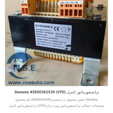
کاری استفاده می‌شود؟ پ: این واحد پردازش مرکزی سیستم‌های کنترل
ABB است که منطق کنترلی را اجرا کرده و همه ماژول‌های متصل را
هماهنگ می‌29
Siemens A5E00362539 (VFD) ترانسفورماتور کنترل
نام محصول:A5E00362539 نقش محصول در سیستم:Siemens
ترانسفورماتور کنترل (VFD) توضیحات عملکرد:ترانسفورماتور ویژه برای
مبدل فرکانس جهت تثبیت ولتاژ و تضمین عملکرد عادی درایو. س: