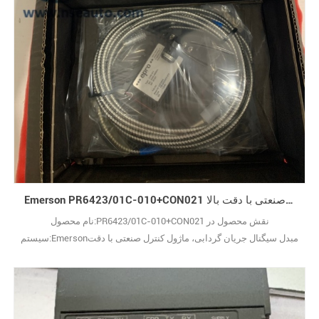
Emerson PR6423/01C-010+CON021 مبدل سیگنال جریان گردابی، ماژول کنترل صنعتی با دقت بالا
نام محصول:PR6423/01C-010+CON021 نقش محصول در
سیستم:Emersonمبدل سیگنال جریان گردابی، ماژول کنترل صنعتی با دقت
بالا توضیحات عملکرد:مجموعه حسگر بدون تماس برای اندازه‌گیری
ارتعاش شفت و جابجایی محوری توربین‌ها و کمپرسورها. س:
PR6423/01C-010+CON021 برای چه کاری استفاده می‌شود؟ پاسخ: این
یک مجموعه کامل حسگر جریان گردابی است. پراب همراه با مبدل،