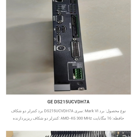
GE DS215UCVDH7A
برد کنترلر دو شکاف DS215UCVDH7A سری: Mark VI نوع محصول: برد
کنترلر دو شکاف ریزپردازنده: AMD-K6 300 MHz حافظه: 16 مگابایت
DRAM سیستم عامل: QNX برق مورد نیاز: +5 V dc، 6 A کشور سازنده:
ایالات متحده آمریکا (ایالات متحده آمریکا) راهنما: GEH-6421M29