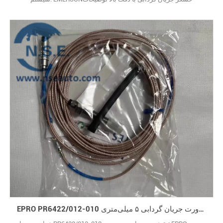
عملکرد:حسگر بدون تماس برای آزمایش ارتعاش شفت و جابه‌جایی
محوری توربین‌ها و کمپرسورها. س: EMERSON PR6424/011-040 برای
چه کاری استفاده می‌شود؟ پ: این یک حسگر جریان گردابی است. این
حسگر به‌صورت بدون تماس، ارتعاش و موقعیت روتور را تشخیص می‌دهد
تا از واحدهای چرخان 29
EPRO PR6422/012-010 حسگر مجاورت جریان گردابی ۵ میلی‌متری