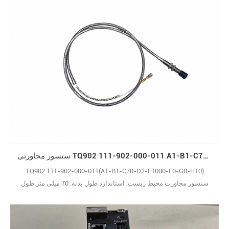
سنسور مجاورتی TQ902 111-902-000-011 A1-B1-C70-D2-E1000-F0-G0-H10
TQ902 111-902-000-011(A1-B1-C70-D2-E1000-F0-G0-H10)
سنسور مجاورت محیط زیست: استاندارد طول بدنه: 70 میلی متر طول
بدون رزوه: 2 میلی متر طول کابل یکپارچه ¼ 1000 میلی متر منشا ï¼سوئد
وضعیت جدید در انبار گارانتی ¼12 ماه شرایط پرداختï¼T/T29