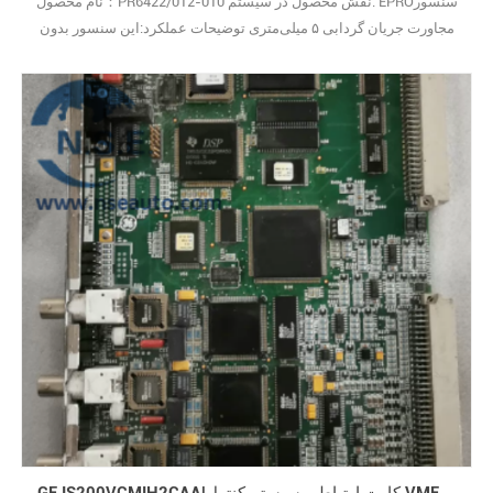
نام محصول：PR6422/012-010 نقش محصول در سیستم: EPROسنسور
مجاورت جریان گردابی ۵ میلی‌متری توضیحات عملکرد:این سنسور بدون
تماس، ارتعاش شفت و جابه‌جایی محوری توربین‌ها و کمپرسورها را پایش
می‌کند. س: EPRO PR6422/012-010 برای چه کاری استفاده می‌شود؟ پ:
این یک سنسور جریان گردابی ۵ میلی‌متری است. این سنسور برای
حفاظت از تجهیزات دوار، ارتعاش و موقعیت شفت را ب29