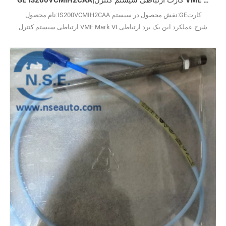
GE IS200VCMIH2CAA|کارت ارتباطی سیستم کنترل VME Mark VI
نام محصول:IS200VCMIH2CAA نقش محصول در سیستم:GEکارت
ارتباطی سیستم کنترل VME Mark VI شرح عملکرد:این یک برد ارتباطی
اختصاصی VCMI برای رک‌های کنترل توربین GE Mark VI است،این بردهای
مدار به‌عنوان مرکز عصبی سیستم عمل می‌کنند و مسئول کنترل دقیق
موتور برای دستیابی به مشخصات عملکردی موردنیاز، مانند سرعت
چرخش و گشتاور، هستند. پرسش: GE IS200VCMIH2CAA برای چه 29