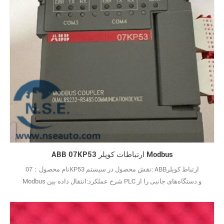
ارتعاش روت29
ABB 07KP53 ارتباطات کوپلر Modbus
نام محصول：07KP53 نقش محصول در سیستم: ABBارتباط کوپلر
Modbus شرح عملکرد:انتقال داده بین PLC و دستگاه‌های جانبی را از
طریق پروتکل Modbus محقق می‌کند. س: ABB 07KP53 برای چه کاری
استفاده می‌شود؟ پاسخ: این یک کوپلر ارتباطی Modbus است که مسئول
تبادل داده بین CPU کنترل و دستگاه‌های میدانی است. س: چرا این ماژول