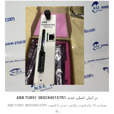
ABB TU891 3BSC840157R1 در انبار، اصلی جدید
ABB TU891 3BSC840157R1 ضمانت 12 ماه قیمت رقابتی، جدید با کیفیت
بالا