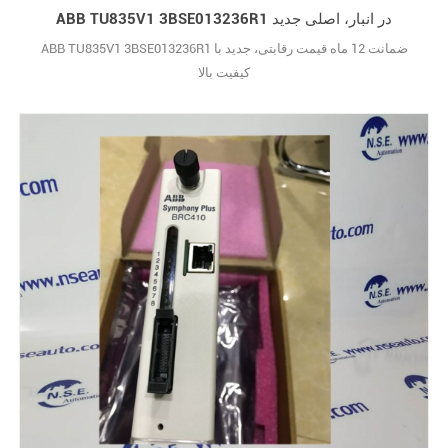
ABB TU835V1 3BSE013236R1 در انبار، اصلی جدید
ABB TU835V1 3BSE013236R1 ضمانت 12 ماه قیمت رقابتی، جدید با
کیفیت بالا