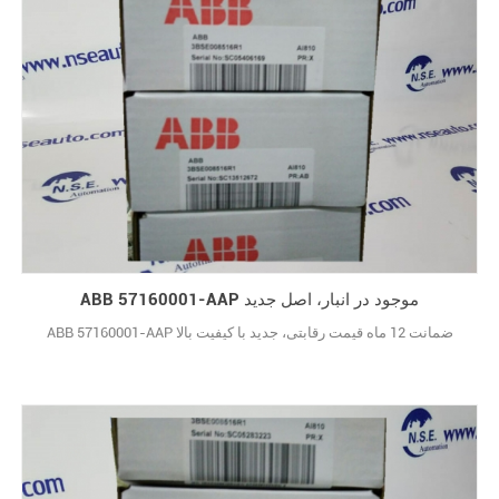
ABB 57160001-AAP موجود در انبار، اصل جدید
ABB 57160001-AAP ضمانت 12 ماه قیمت رقابتی، جدید با کیفیت بالا