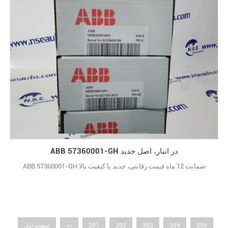
ABB 57360001-GH در انبار، اصل جدید
ABB 57360001-GH ضمانت 12 ماه قیمت رقابتی، جدید با کیفیت بالا
395
394
393
392
391
<<
صفحه اول