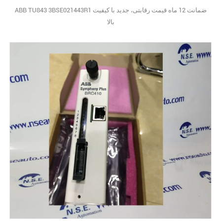
ABB TU843 3BSE021443R1 ضمانت 12 ماه قیمت رقابتی، جدید با کیفیت
بالا