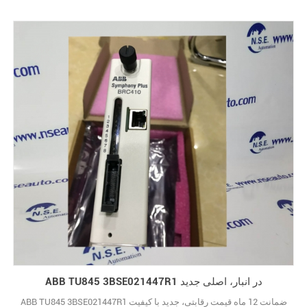
ABB TU845 3BSE021447R1 در انبار، اصلی جدید
ABB TU845 3BSE021447R1 ضمانت 12 ماه قیمت رقابتی، جدید با کیفیت