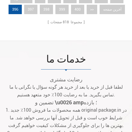
396
آخرین صفحه
>>
400
399
398
397
صفحات ]
[ مجموعا
818
خدمات ما
رضایت مشتری
لطفا قبل از خرید یا بعد از خرید هر گونه سؤال یا نگرانی با ما
تماس بگیرید. ما به رضایت 100٪ خود متعهد هستیم.
تضمین و \u0026 amp؛ بازده
1. همه محصولات ما فروش 100٪ جدید original package.in در
شرایط خوب است و قبل از تحویل آنها بررسی خواهد شد. ما
بهترین ها را برای جلوگیری از مشکلات کیفیت خواهیم گرفت.