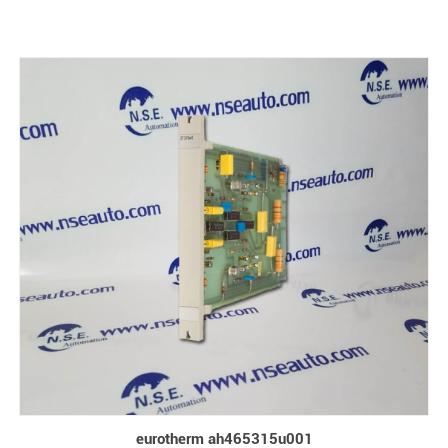
eurotherm ah465315u001