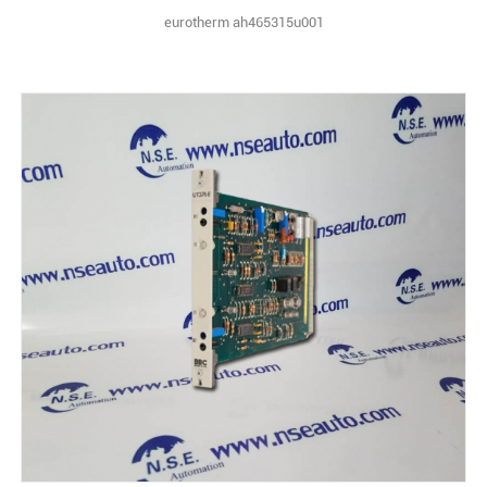
eurotherm ah465315u001