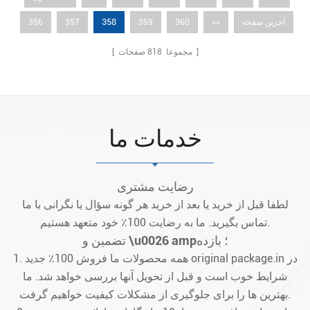
358
آخرین صفحه
>>
360
359
357
356
صفحات ]
[ مجموعا
818
خدمات ما
رضایت مشتری
لطفا قبل از خرید یا بعد از خرید هر گونه سؤال یا نگرانی با ما
تماس بگیرید. ما به رضایت 100٪ خود متعهد هستیم.
تضمین و \u0026 amp؛ بازده
1. همه محصولات ما فروش 100٪ جدید original package.in در
شرایط خوب است و قبل از تحویل آنها بررسی خواهد شد. ما
بهترین ها را برای جلوگیری از مشکلات کیفیت خواهیم گرفت.