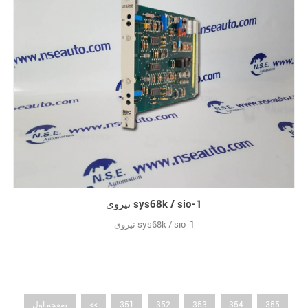
نیروی sys68k / sio-1
نیروی sys68k / sio-1
355
354
353
352
351
<<
صفحه اول