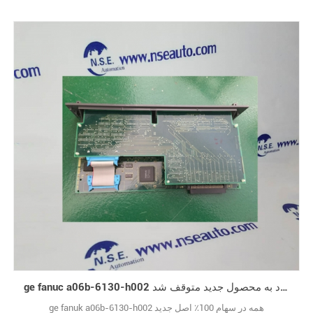
ge fanuc a06b-6130-h002 از ورود به محصول جدید متوقف شد
ge fanuk a06b-6130-h002 همه در سهام 100٪ اصل جدید