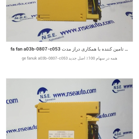
fa fan a03b-0807-c053 قابل اعتماد تامین کننده با همکاری دراز مدت
ge fanuk a03b-0807-c053 همه در سهام 100٪ اصل جدید