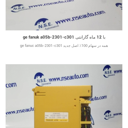
ge fanuk a05b-2301-c301 با 12 ماه گارانتی
ge fanuc a05b-2301-c301 همه در سهام 100٪ اصل جدید