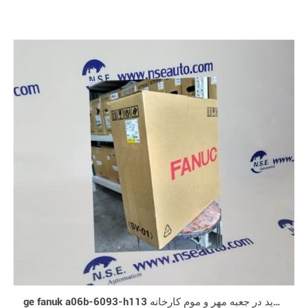
ge fanuk a06b-6093-h113 ورود جدید در جعبه مهر و موم کارخانه