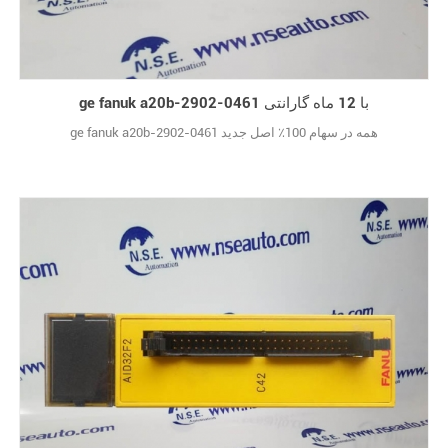
ge fanuk a20b-2902-0461 با 12 ماه گارانتی
ge fanuk a20b-2902-0461 همه در سهام 100٪ اصل جدید