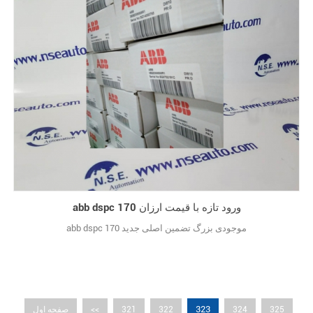
abb dspc 170 ورود تازه با قیمت ارزان
abb dspc 170 موجودی بزرگ تضمین اصلی جدید
323
325
324
322
321
<<
صفحه اول