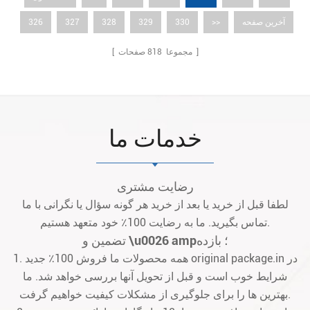
آخرین صفحه
>>
330
329
328
327
326
صفحات ]
[ مجموعا
818
خدمات ما
رضایت مشتری
لطفا قبل از خرید یا بعد از خرید هر گونه سؤال یا نگرانی با ما
تماس بگیرید. ما به رضایت 100٪ خود متعهد هستیم.
تضمین و \u0026 amp؛ بازده
1. همه محصولات ما فروش 100٪ جدید original package.in در
شرایط خوب است و قبل از تحویل آنها بررسی خواهد شد. ما
بهترین ها را برای جلوگیری از مشکلات کیفیت خواهیم گرفت.