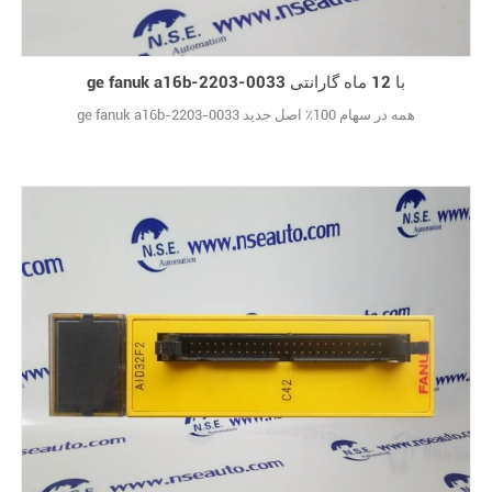
ge fanuk a16b-2203-0033 با 12 ماه گارانتی
ge fanuk a16b-2203-0033 همه در سهام 100٪ اصل جدید