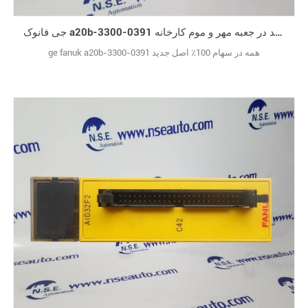
جی فانوک a20b-3300-0391 ورود جدید در جعبه مهر و موم کارخانه
ge fanuk a20b-3300-0391 همه در سهام 100٪ اصل جدید