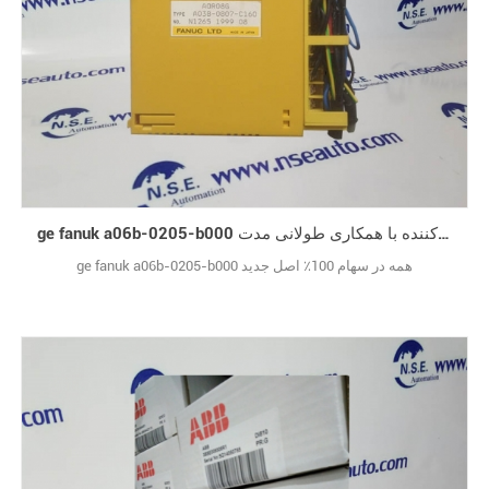
ge fanuk a06b-0205-b000 قابل اعتماد تامین کننده با همکاری طولانی مدت
ge fanuk a06b-0205-b000 همه در سهام 100٪ اصل جدید