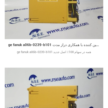
ge fanuk a06b-0239-b101 قابل اعتماد تامین کننده با همکاری دراز مدت
ge fanuk a06b-0239-b101 همه در سهام 100٪ اصل جدید