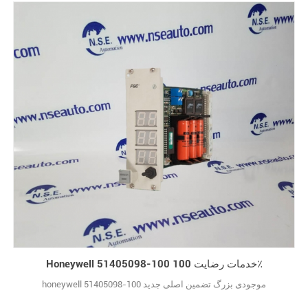
Honeywell 51405098-100 خدمات رضایت 100٪
honeywell 51405098-100 موجودی بزرگ تضمین اصلی جدید