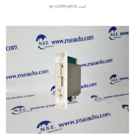
ge is200tregh1b است