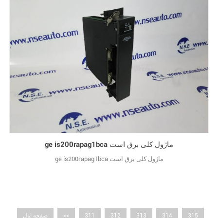
ge is200rapag1bca ماژول کلی برق است
ge is200rapag1bca ماژول کلی برق است
315
314
313
312
311
<<
صفحه اول