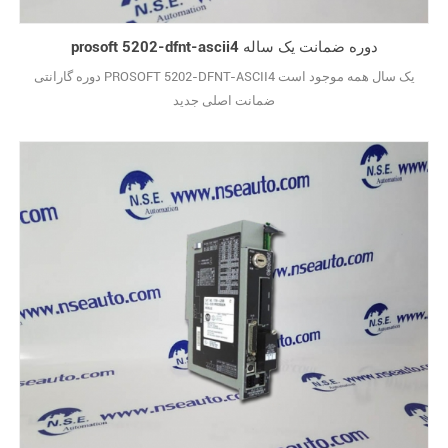
prosoft 5202-dfnt-ascii4 دوره ضمانت یک ساله
دوره گارانتی PROSOFT 5202-DFNT-ASCII4 یک سال همه موجود است
ضمانت اصلی جدید