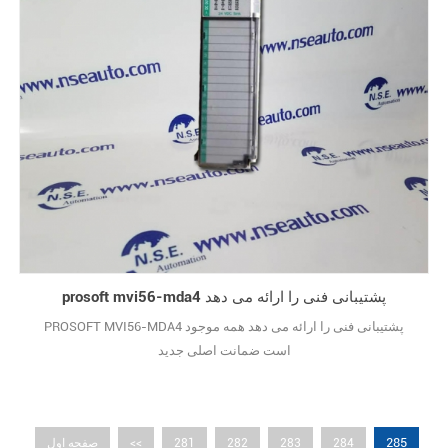
prosoft mvi56-mda4 پشتیبانی فنی را ارائه می دهد
PROSOFT MVI56-MDA4 پشتیبانی فنی را ارائه می دهد همه موجود
است ضمانت اصلی جدید
285
284
283
282
281
<<
صفحه اول