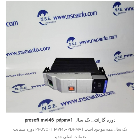
prosoft mvi46-pdpmv1 دوره گارانتی یک سال
دوره ضمانت PROSOFT MVI46-PDPMV1 یک سال همه موجود است
ضمانت اصلی جدید