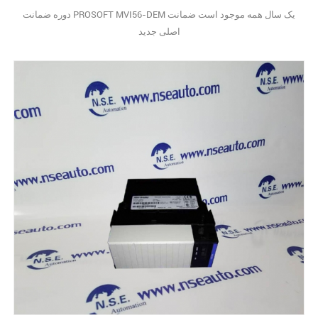
دوره ضمانت PROSOFT MVI56-DEM یک سال همه موجود است ضمانت
اصلی جدید