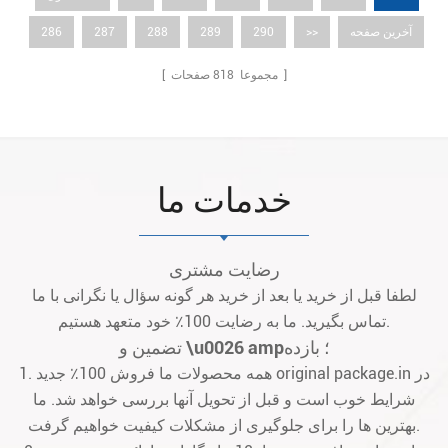
آخرین صفحه
>>
290
289
288
287
286
صفحات ]
[ مجموعا
818
خدمات ما
رضایت مشتری
لطفا قبل از خرید یا بعد از خرید هر گونه سؤال یا نگرانی با ما
تماس بگیرید. ما به رضایت 100٪ خود متعهد هستیم.
تضمین و \u0026 amp؛ بازده
1. همه محصولات ما فروش 100٪ جدید original package.in در
شرایط خوب است و قبل از تحویل آنها بررسی خواهد شد. ما
بهترین ها را برای جلوگیری از مشکلات کیفیت خواهیم گرفت.