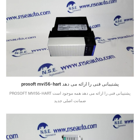
prosoft mvi56-hart پشتیبانی فنی را ارائه می دهد
PROSOFT MVI56-HART پشتیبانی فنی را ارائه می دهد همه موجود است
ضمانت اصلی جدید