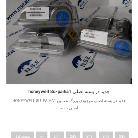
honeywell 8u-paiha1 جدید در بسته اصلی
HONEYWELL 8U-PAIHA1 جدید در بسته اصلی موجودی بزرگ تضمین
اصلی جدید
245
244
243
242
241
<<
صفحه اول