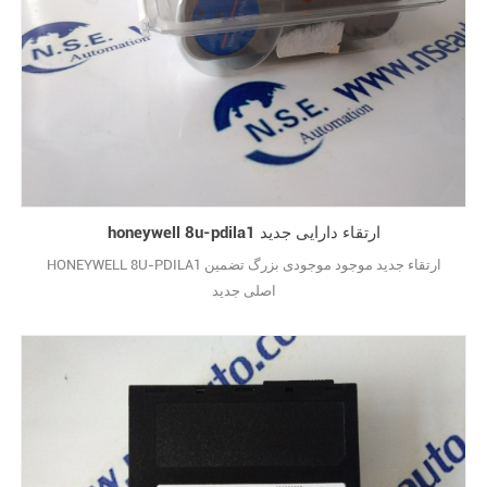
honeywell 8u-pdila1 ارتقاء دارایی جدید
HONEYWELL 8U-PDILA1 ارتقاء جدید موجود موجودی بزرگ تضمین
اصلی جدید