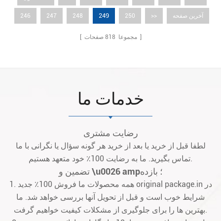
249
آخرین صفحه
>>
250
248
247
246
صفحات ]
[ مجموعا
818
خدمات ما
رضایت مشتری
لطفا قبل از خرید یا بعد از خرید هر گونه سؤال یا نگرانی با ما
تماس بگیرید. ما به رضایت 100٪ خود متعهد هستیم.
تضمین و \u0026 amp؛ بازده
1. همه محصولات ما فروش 100٪ جدید original package.in در
شرایط خوب است و قبل از تحویل آنها بررسی خواهد شد. ما
بهترین ها را برای جلوگیری از مشکلات کیفیت خواهیم گرفت.