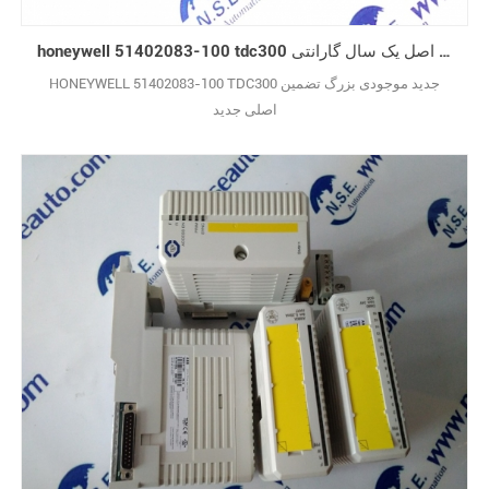
honeywell 51402083-100 tdc300 جدید اصل یک سال گارانتی
HONEYWELL 51402083-100 TDC300 جدید موجودی بزرگ تضمین
اصلی جدید