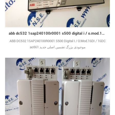
abb dc532 1sap240100r0001 s500 digital i / o.mod.16di / 16dc
ABB DC532 1SAP240100R0001 S500 Digital I / O.Mod.16DI / 16DC
ao561 موجودی بزرگ تضمین اصلی جدید