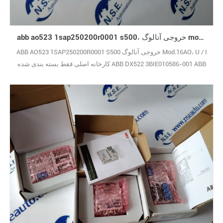
abb ao523 1sap250200r0001 s500، خروجی آنالوگ mod.16ao، u / i
ABB AO523 1SAP250200R0001 S500 خروجی آنالوگ Mod.16AO، U / I
کارخانه اصلی فقط بسته بندی شده ABB DX522 3BIE010586-001 ABB
DX531 1SAP245000R0001 ABB ax561 1TNE968902R1301