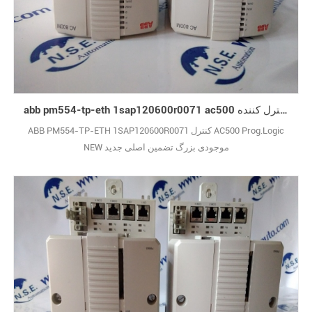
abb pm554-tp-eth 1sap120600r0071 ac500 کنترل کننده prog.logic جدید
ABB PM554-TP-ETH 1SAP120600R0071 کنترل AC500 Prog.Logic
NEW موجودی بزرگ تضمین اصلی جدید