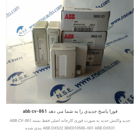
abb cv-861 فورا پاسخ جدیدی را به شما می دهد
ABB CV-861 جدید واکنش جدید به صورت فوری کارخانه اصلی فقط بسته
بندی شده ABB DX522 3BIE010586-001 ABB DX531
1SAP245000R0001 ABB ax561 1TNE968902R1301