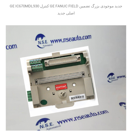
GE IC670MDL930 کنترل GE FANUC FIELD جدید موجودی بزرگ تضمین
اصلی جدید