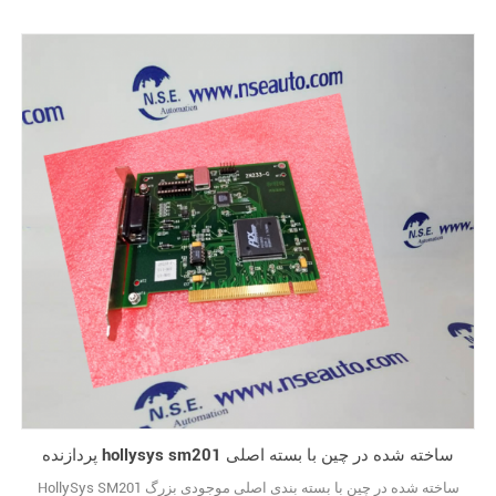
پردازنده hollysys sm201 ساخته شده در چین با بسته اصلی
HollySys SM201 ساخته شده در چین با بسته بندی اصلی موجودی بزرگ