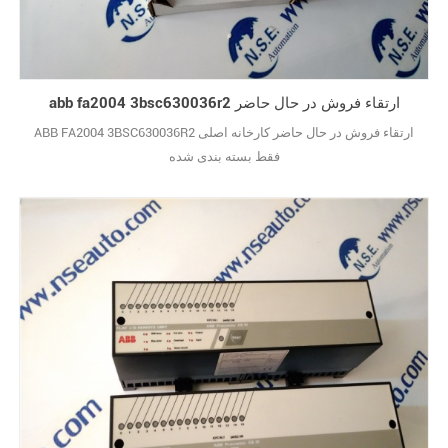
abb fa2004 3bsc630036r2 ارتقاء فروش در حال حاضر
ABB FA2004 3BSC630036R2 ارتقاء فروش در حال حاضر کارخانه اصلی
فقط بسته بندی شده