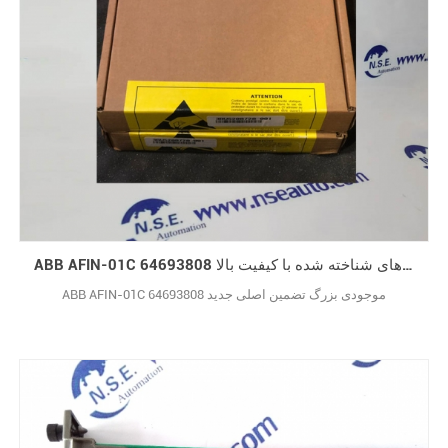
ABB AFIN-01C 64693808 مارک های شناخته شده با کیفیت بالا
ABB AFIN-01C 64693808 موجودی بزرگ تضمین اصلی جدید