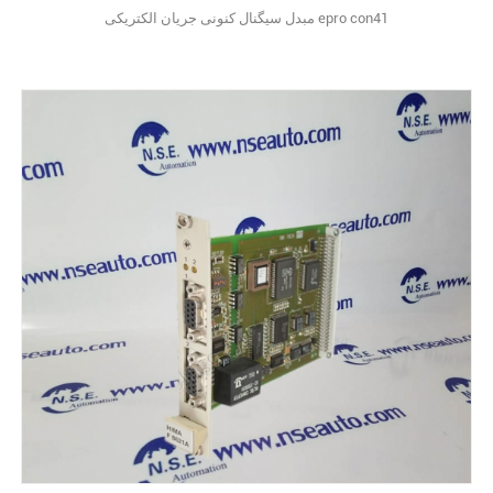
مبدل سیگنال کنونی جریان الکتریکی epro con41