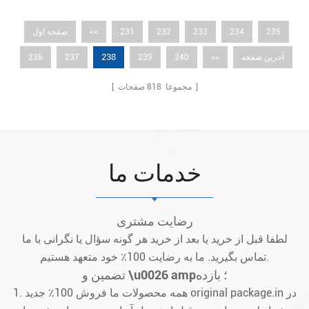
235
234
233
232
231
<<
صفحه اول
238
آخرین صفحه
>>
240
239
237
236
صفحات ]
[ مجموعا
818
خدمات ما
رضایت مشتری
لطفا قبل از خرید یا بعد از خرید هر گونه سؤال یا نگرانی با ما
تماس بگیرید. ما به رضایت 100٪ خود متعهد هستیم.
تضمین و \u0026 amp؛ بازده
1. همه محصولات ما فروش 100٪ جدید original package.in در