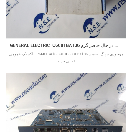
GENERAL ELECTRIC IC660TBA106 ارتقاء فروش در حال حاضر گرم GE IC660TBA106
الکتریک عمومی IC660TBA106 GE IC660TBA106 موجودی بزرگ تضمین
اصلی جدید