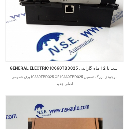
GENERAL ELECTRIC IC660TBD025 ورود جدید با 12 ماه گارانتی GE IC660TBD025
برق عمومی IC660TBD025 GE IC660TBD025 موجودی بزرگ تضمین
اصلی جدید