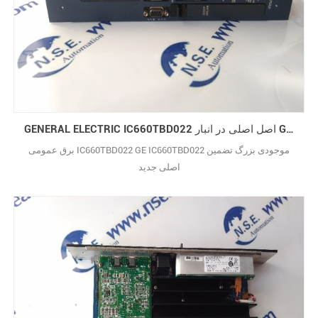
GENERAL ELECTRIC IC660TBD022 اصل اصلی در انبار GE IC660TBD022
برق عمومی IC660TBD022 GE IC660TBD022 موجودی بزرگ تضمین
اصلی جدید