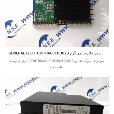
GENERAL ELECTRIC IC660TBD023 ارتقاء فروش در حال حاضر گرم GE IC660TBD023
برق عمومی IC660TBD023 GE IC660TBD023 موجودی بزرگ تضمین
اصلی جدید