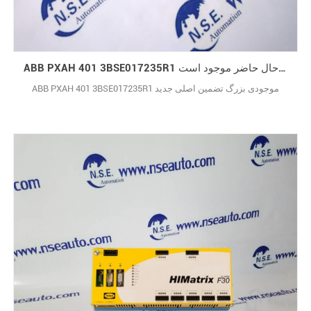
ABB PXAH 401 3BSE017235R1 مارک های شناخته شده با کیفیت بالا در حال حاضر موجود است
ABB PXAH 401 3BSE017235R1 موجودی بزرگ تضمین اصلی جدید