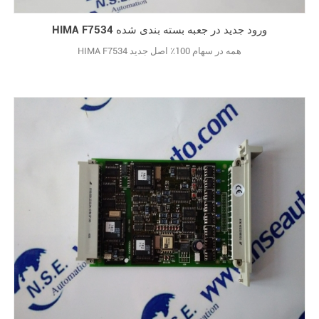
HIMA F7534 ورود جدید در جعبه بسته بندی شده
HIMA F7534 همه در سهام 100٪ اصل جدید