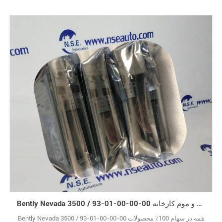
Bently Nevada 3500 / 93-01-00-00-00 اصل جدید با جعبه مهر و موم کارخانه
Bently Nevada 3500 / 93-01-00-00-00 همه در سهام 100٪ محصولات