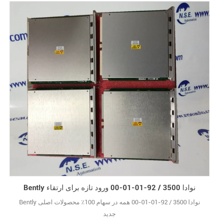
Bently نوادا 3500 / 92-01-01-00 ورود تازه برای ارتقاء
Bently نوادا 3500 / 92-01-01-00 همه در سهام 100٪ محصولات اصلی
جدید