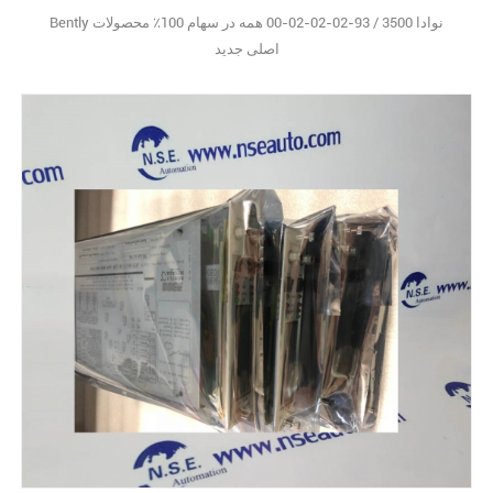
Bently نوادا 3500 / 93-02-02-02-00 همه در سهام 100٪ محصولات
اصلی جدید