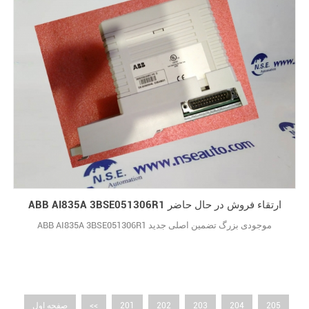
ABB AI835A 3BSE051306R1 ارتقاء فروش در حال حاضر
ABB AI835A 3BSE051306R1 موجودی بزرگ تضمین اصلی جدید
205
204
203
202
201
<<
صفحه اول