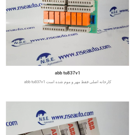
abb tu837v1
abb tu837v1 کارخانه اصلی فقط مهر و موم شده است