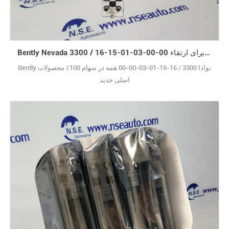
Bently Nevada 3300 / 16-15-01-03-00-00 تازه وارد برای ارتقاء
Bently نوادا 3300 / 16-15-01-03-00-00 همه در سهام 100٪ محصولات
اصلی جدید