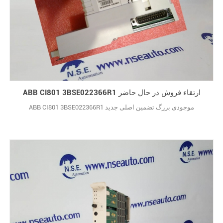
ABB CI801 3BSE022366R1 ارتقاء فروش در حال حاضر
ABB CI801 3BSE022366R1 موجودی بزرگ تضمین اصلی جدید