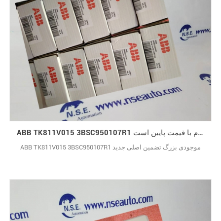
ABB TK811V015 3BSC950107R1 در سهام با قیمت پایین است
ABB TK811V015 3BSC950107R1 موجودی بزرگ تضمین اصلی جدید