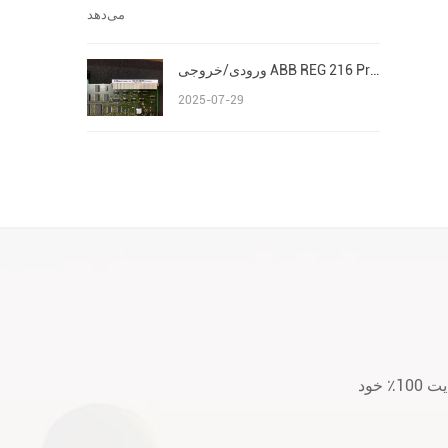
ورودی/خروجی ABB REG 216 Procontrol P13 Advant/AC 800M S800
2025-07-29
لطفا قبل از خرید یا بعد از خرید هر گونه سؤال یا نگرانی با ما تماس بگیرید. ما به رضایت 100٪ خود