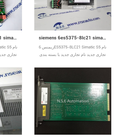
siemens 6es5375-8lc21 simatic s5 جدید
siemens 6es5375-8lc11 simatic s5 با نام تجاری جدید
زیمنس 6ES5375-8LC21 Simatic S5 نام
تجاری جدید نام تجاری جدید با بسته بندی
تجاری جدید
اصلی پوشیده از یک سال ضمانت
اصلی پ