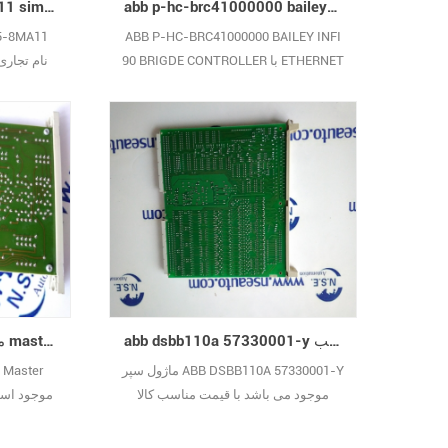
abb p-hc-brc41000000 bailey infi 90 brigde کنترل با اترنت در انبار با قیمت مناسب
siemens 6es5385-8ma11 simatic s5 385a ماژول پیشخوان با نام تجاری جدید
ABB P-HC-BRC41000000 BAILEY INFI
90 BRIGDE CONTROLLER با ETHERNET
موجود در انبار با قیمت مناسب کالا موجود
تجاری جدید
است ، 12 ماه ضمانت دارید بازرسی درب
به درب در دسترس است هرگونه مشکل
کیفیتی که در مدت 15 روز پس از دریافت
کالا مشاهده شود ، قابل بازگشت یا
جایگزینی است29
abb dsbb110a 57330001-y ماژول سپر اصلی در انبار با قیمت مناسب
abb dsbb110a ماژول سپر master در انبار با قیمت مناسب
ماژول سپر ABB DSBB110A 57330001-Y
موجود می باشد با قیمت مناسب کالا
موجود است ، 12 ماه ضمانت دارید
بازرسی درب به درب در دسترس است
بازرسی د