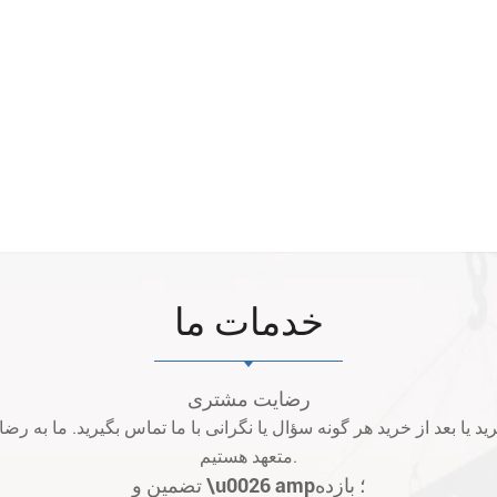
خدمات ما
رضایت مشتری
متعهد هستیم.
تضمین و \u0026 amp؛ بازده