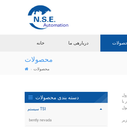
صولات
دربارهی ما
خانه
محصولات
محصولات
سیستم
دسته بندی محصولات
یر و
سیستم TSI
bently nevada