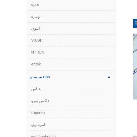
epro
ویبره
ایتون
VICOR
NTRON
entek
سیستم dcs
عباس
فاکس بورو
triconex
امرسون
westinghouse