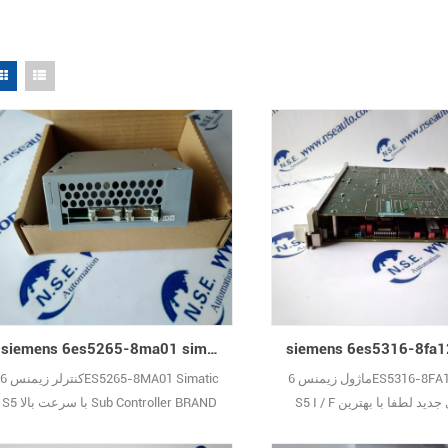
siemens 6es5265-8ma01 simatic s5 با سرعت بالا زیر کنترلر سرعت بالا با نام تجاری جدید
ماژول زیمنس 6ES5316-8FA12 Simatic
کنترلر زیمنس 6ES5265-8MA01 Simatic
S5 I / F نام تجاری جدید لطفا با بهترین
S5 با سرعت بالا Sub Controller BRAND
و تصاویر واقعی با من تماس
NEW لطفا با بهترین قیمت ها و تصاویر