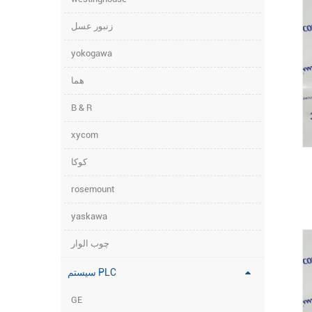
زنبور عسل
yokogawa
هما
B & R
xycom
کوکا
rosemount
yaskawa
چوب الوار
سیستم PLC
GE