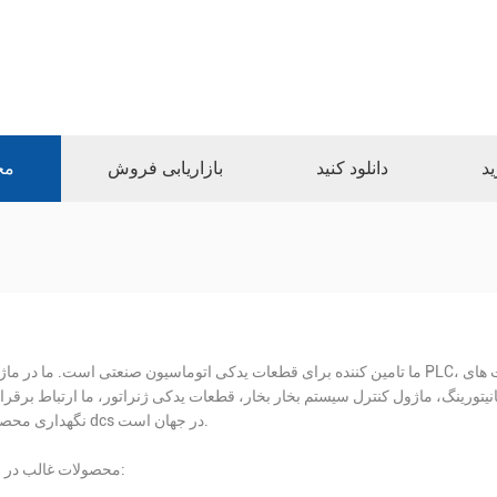
ید
دانلود کنید
بازاریابی فروش
مح
ما تامین کننده برای قطعات یدکی اتوماسیون صنعتی است. ما در ماژول PLC، قطعات کارت های DAC، قطعات کارت سیستم ESD، قطعات 
نگ، ماژول کنترل سیستم بخار بخار، قطعات یدکی ژنراتور، ما ارتباط برقرار با famouse PLC ارائه دهنده خدمات تعم
نگهداری محصول dcs در جهان است.
محصولات غالب در زیر: