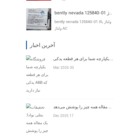
bently nevada 125840-01 ولتاژ بالا ولتاژ AC
bently nevada 125840-01 ولتاژ بالا
ولتاژ AC
آخرین اخبار
فروشگاه یکپارچه شما برای هر قطعه یدکی ABB که نیاز دارید
Mar 2026 30
تحقیقات بنتلی نوادا: یک مقاله همه چیز را پوشش می‌دهد
Dec 2025 17