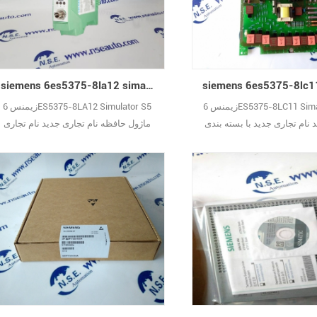
siemens 6es5375-8la12 simatic s5 ماژول حافظه با نام تجاری جدید
زیمنس 6ES5375-8LC11 Simatic S5 نام
زیمنس 6ES5375-8LA12 Simulator S5
 نام تجاری جدید با بسته بندی
ماژول حافظه نام تجاری جدید نام تجاری
وشیده از یک سال ضمانت
جدید با بسته بندی اصلی پوشیده از یک
سال ضمانت