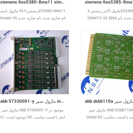
siemens 6es5380-8ma11 simatic s5 ماژول تایمر با نام تجاری جدید
ماژول کانتر زیمنس 6ES5385-8MA11
ماژول تایمر S5 زیمنس 6ES5380-8MA11
SIMATIC S5 385A نام تجاری جدید نام
Simatic S5 نام تجاری جدید نام تجاری جد
 با بسته بندی اصلی پوشیده از
با بسته بندی اصلی پوشیده از یک سال
یک سال ضمانت
ضمانت
abb 57330001-y ماژول سپر master در انبار با قیمت مناسب
ماژول سپر ABB DSBB110A Master
ماژول سپر ABB 57330001-Y موجود در
Shield موجود است با قیمت مناسب کالا
انبار با قیمت مناسب کالا موجود است 
موجود است ، 12 ماه ضمانت دارید
ماه ضمانت دارید بازرسی درب به درب در
رب به درب در دسترس است
دسترس است هرگونه مشکل کیفیتی که در