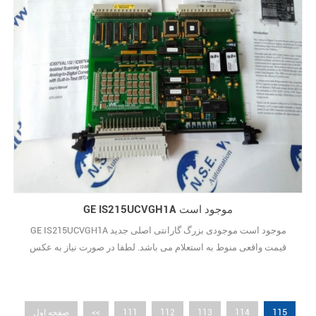
GE IS215UCVGH1A موجود است
GE IS215UCVGH1A موجود است موجودی بزرگ گارانتی اصلی جدید
قیمت واقعی منوط به استعلام می باشد. لطفا در صورت نیاز به عکس
فیزیکی با ما تماس بگیرید.
115
114
113
112
111
<<
صفحه اول