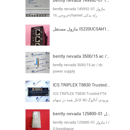
bently nevada 149992-01 ماژول خروجی 16channel رله یدکی
bently nevada 149992-01 ماژول
خروجی 16channel رله یدکی
ماژول مستقل IS220UCSAH1A I/O Pack مدل VI
bently nevada 3500/15 ac / dc power supply
bently nevada 3500/15 ac / dc
power supply
ICS TRIPLEX T8830 Trusted FTA ورودی آنالوگ 40 کانال
ICS TRIPLEX T8830 Trusted FTA
ورودی آنالوگ 40 کانال همه در سهام
تضمین اصلی جدید
bently nevada 125800-01 ماژول I / O keyphasor
bently nevada 125800-01 ماژول I /
O keyphasor