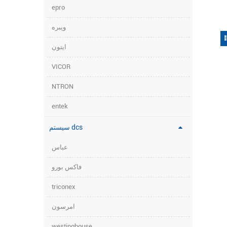
epro
ویبره
ایتون
VICOR
NTRON
entek
سیستم dcs
عباس
فاکس بورو
triconex
امرسون
westinghouse