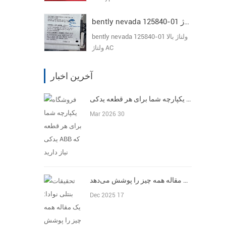
bently nevada 125840-01 ولتاژ بالا ولتاژ AC
bently nevada 125840-01 ولتاژ بالا
ولتاژ AC
آخرین اخبار
فروشگاه یکپارچه شما برای هر قطعه یدکی ABB که نیاز دارید
Mar 2026 30
تحقیقات بنتلی نوادا: یک مقاله همه چیز را پوشش می‌دهد
Dec 2025 17