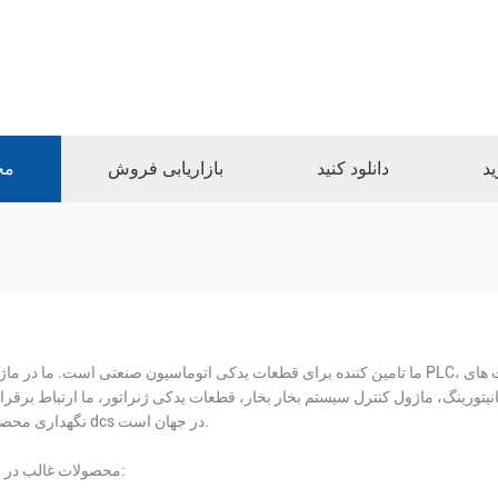
ید
دانلود کنید
بازاریابی فروش
مح
ما تامین کننده برای قطعات یدکی اتوماسیون صنعتی است. ما در ماژول PLC، قطعات کارت های DAC، قطعات کارت سیستم ESD، قطعات 
نگ، ماژول کنترل سیستم بخار بخار، قطعات یدکی ژنراتور، ما ارتباط برقرار با famouse PLC ارائه دهنده خدمات تعم
نگهداری محصول dcs در جهان است.
محصولات غالب در زیر: