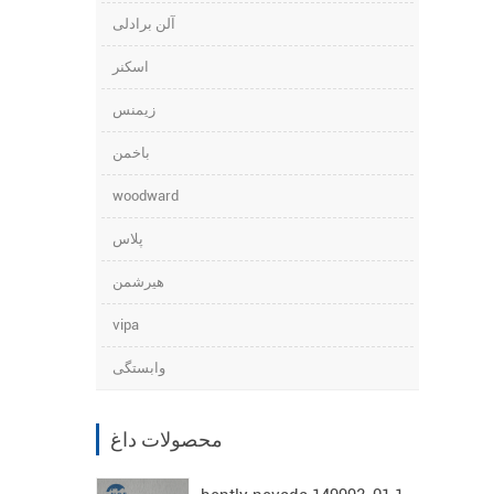
آلن برادلی
اسکنر
زیمنس
باخمن
woodward
پلاس
هیرشمن
vipa
وابستگی
محصولات داغ