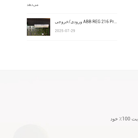
ورودی/خروجی ABB REG 216 Procontrol P13 Advant/AC 800M S800
2025-07-29
لطفا قبل از خرید یا بعد از خرید هر گونه سؤال یا نگرانی با ما تماس بگیرید. ما به رضایت 100٪ خود