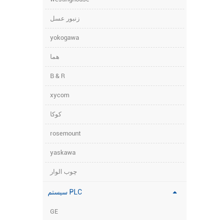
زنبور عسل
yokogawa
هما
B & R
xycom
کوکا
rosemount
yaskawa
چوب الوار
سیستم PLC
GE