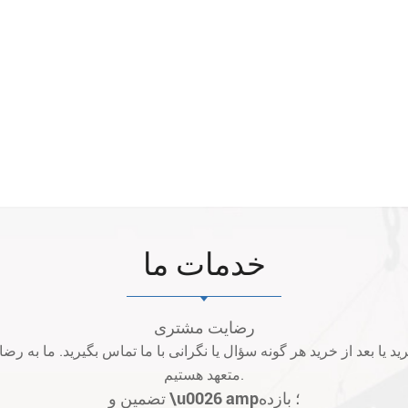
خدمات ما
رضایت مشتری
متعهد هستیم.
تضمین و \u0026 amp؛ بازده