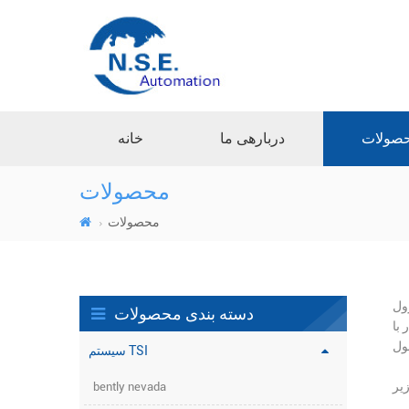
صولات
دربارهی ما
خانه
محصولات
محصولات
سیستم
دسته بندی محصولات
یر و
سیستم TSI
bently nevada