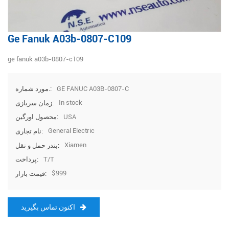
Ge Fanuk A03b-0807-C109
ge fanuk a03b-0807-c109
GE FANUC A03B-0807-C
مورد شماره.:
In stock
زمان سربازی:
USA
محصول اورگین:
General Electric
نام تجاری:
Xiamen
بندر حمل و نقل:
T/T
پرداخت:
$999
قیمت بازار:
اکنون تماس بگیرید