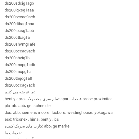
ds200sdcig1agb
ds200iqxsg1aaa
ds200pccag9acb
ds200dtbag1aaa
ds200ipcsg1abb
ds200ctbag1a
ds200shvmg1afe
ds200pccag9acb
ds200shvig1b
ds200imcpg1cdb
ds200imcpg1c
ds200tbqdg1aff
ds200pccag7acb
ما عرضه می کنیم:
bently epro تمام سری محصولات spar قطعات probe proximitor
plc: ab، abb، ge، schneider
dcs: abb، siemens moore، foxboro، westinghouse، yokogawa
esd: triconex، hima، bently، ics
کارت های تحریک کننده: abb، ge marke
خدمات ما: