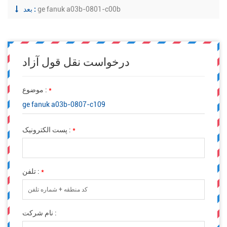
ge fanuk a03b-0801-c00b
بعد :
درخواست نقل قول آزاد
*
موضوع :
ge fanuk a03b-0807-c109
*
پست الکترونیک :
*
تلفن :
نام شرکت :