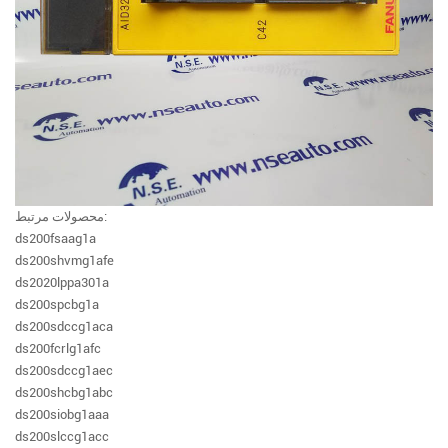
محصولات مرتبط:
ds200fsaag1a
ds200shvmg1afe
ds2020lppa301a
ds200spcbg1a
ds200sdccg1aca
ds200fcrlg1afc
ds200sdccg1aec
ds200shcbg1abc
ds200siobg1aaa
ds200slccg1acc