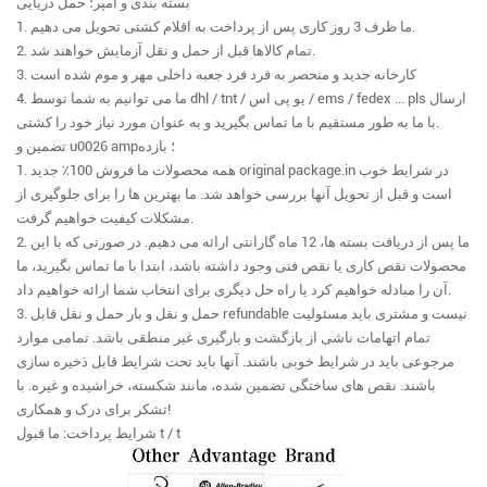
بسته بندی و آمپر؛ حمل دریایی
1. ما ظرف 3 روز کاری پس از پرداخت به اقلام کشتی تحویل می دهیم.
2. تمام کالاها قبل از حمل و نقل آزمایش خواهند شد.
3. کارخانه جدید و منحصر به فرد فرد جعبه داخلی مهر و موم شده است
4. ما می توانیم به شما توسط dhl / tnt / یو پی اس / ems / fedex ... pls ارسال
با ما به طور مستقیم با ما تماس بگیرید و به عنوان مورد نیاز خود را کشتی.
تضمین و u0026 amp؛ بازده
1. همه محصولات ما فروش 100٪ جدید original package.in در شرایط خوب
است و قبل از تحویل آنها بررسی خواهد شد. ما بهترین ها را برای جلوگیری از
مشکلات کیفیت خواهیم گرفت.
2. ما پس از دریافت بسته ها، 12 ماه گارانتی ارائه می دهیم. در صورتی که با این
محصولات نقص کاری یا نقص فنی وجود داشته باشد، ابتدا با ما تماس بگیرید، ما
آن را مبادله خواهیم کرد یا راه حل دیگری برای انتخاب شما ارائه خواهیم داد.
3. حمل و نقل و بار حمل و نقل قابل refundable نیست و مشتری باید مسئولیت
تمام اتهامات ناشی از بازگشت و بارگیری غیر منطقی باشد. تمامی موارد
مرجوعی باید در شرایط خوبی باشند. آنها باید تحت شرایط قابل ذخیره سازی
باشند. نقص های ساختگی تضمین شده، مانند شکسته، خراشیده و غیره. با
تشکر برای درک و همکاری!
شرایط پرداخت: ما قبول t / t