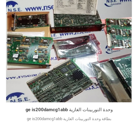
ge is200damcg1abb وحدة التوربينات الغازية
ge is200damcg1abb بطاقة وحدة التوربينات الغازية