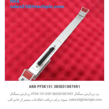
ABB PFSK151 3BSE018876R1
پردازش سیگنال PFSK 151 DSP 3BSE018876R1 برد پردازش سیگنال
سوئد برای دریافت اطلاعات بیشتر از خانم کلی sales23@htechplc.com
18150137569 (تلفن/واتساپ/وی چت)